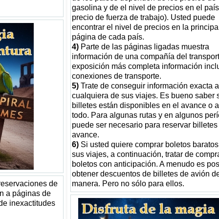
gasolina y de el nivel de precios en el país
precio de fuerza de trabajo). Usted puede
encontrar el nivel de precios en la principa
página de cada país.
4)
Parte de las páginas ligadas muestra
información de una compañía del transport
exposición más completa información incl
conexiones de transporte.
5)
Trate de conseguir información exacta 
cualquiera de sus viajes. Es bueno saber s
billetes están disponibles en el avance o 
todo. Para algunas rutas y en algunos per
puede ser necesario para reservar billetes
avance.
6)
Si usted quiere comprar boletos baratos
sus viajes, a continuación, tratar de compr
boletos con anticipación. A menudo es pos
obtener descuentos de billetes de avión d
 reservaciones de
manera. Pero no sólo para ellos.
van a páginas de
de inexactitudes