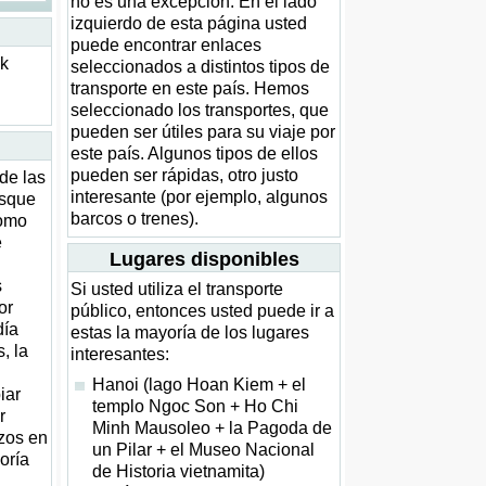
no es una excepción. En el lado
izquierdo de esta página usted
puede encontrar enlaces
ck
seleccionados a distintos tipos de
transporte en este país. Hemos
seleccionado los transportes, que
pueden ser útiles para su viaje por
este país. Algunos tipos de ellos
pueden ser rápidas, otro justo
de las
interesante (por ejemplo, algunos
usque
barcos o trenes).
como
e
Lugares disponibles
s
Si usted utiliza el transporte
or
público, entonces usted puede ir a
día
estas la mayoría de los lugares
, la
interesantes:
Hanoi (lago Hoan Kiem + el
iar
templo Ngoc Son + Ho Chi
r
Minh Mausoleo + la Pagoda de
azos en
un Pilar + el Museo Nacional
oría
de Historia vietnamita)