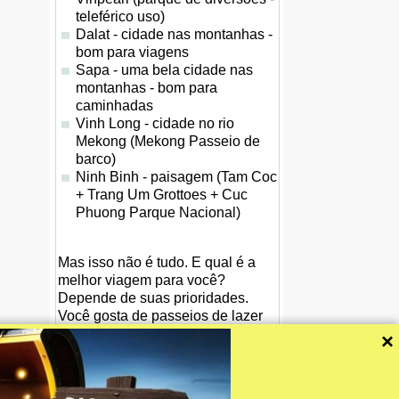
teleférico uso)
Dalat - cidade nas montanhas -
bom para viagens
Sapa - uma bela cidade nas
montanhas - bom para
caminhadas
Vinh Long - cidade no rio
Mekong (Mekong Passeio de
barco)
Ninh Binh - paisagem (Tam Coc
+ Trang Um Grottoes + Cuc
Phuong Parque Nacional)
Mas isso não é tudo. E qual é a
melhor viagem para você?
Depende de suas prioridades.
Você gosta de passeios de lazer
ou viagens difícil? Você gosta de
×
monumentos históricos, teatro ou
esporte? Ou você gosta de
viagens para as montanhas?