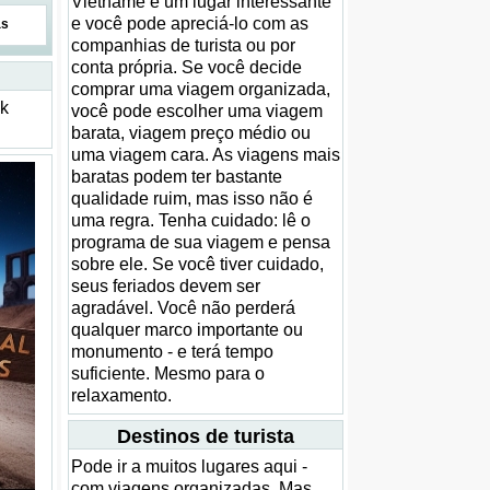
Vietname é um lugar interessante
e você pode apreciá-lo com as
as
companhias de turista ou por
conta própria. Se você decide
comprar uma viagem organizada,
ck
você pode escolher uma viagem
barata, viagem preço médio ou
uma viagem cara. As viagens mais
baratas podem ter bastante
qualidade ruim, mas isso não é
uma regra. Tenha cuidado: lê o
programa de sua viagem e pensa
sobre ele. Se você tiver cuidado,
seus feriados devem ser
agradável. Você não perderá
qualquer marco importante ou
monumento - e terá tempo
suficiente. Mesmo para o
relaxamento.
Destinos de turista
Pode ir a muitos lugares aqui -
com viagens organizadas. Mas