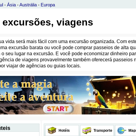
ul
-
Ásia
-
Austrália
-
Europa
 excursões, viagens
Sua vida será mais fácil com uma excursão organizada. Com est
uma excursão barata ou você pode comprar passeios de alta q
m o seu lugar na excursão. E você pode economizar dinheiro par
ência de viagens provavelmente também oferecerá passeios no
por viajar de agências ou guias locais.
teis
Hotéis
Transporte
Map