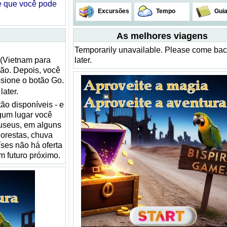
e que você pode
Excursões
Tempo
Gui
As melhores viagens
Temporarily unavailable. Please come ba
 (Vietnam para
later.
ão. Depois, você
ssione o botão Go.
ater.
ão disponíveis - e
gum lugar você
useus, em alguns
lorestas, chuva
íses não há oferta
m futuro próximo.