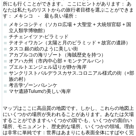
所にも行くことができます。 ここにヒントがあります： あ
なたは私たちのリストからの旅行者目標を選ぶことができま
す： メキシコ - 最も良い場所：
メキシコシティ（ソカロ広場 + 大聖堂 + 大統領官邸 + 国
立人類学博物館）
チチェンイツァ-ピラミッド
テオティワカン（太陽と月のピラミッド + 故宮の遺跡）
タスコ.銀の絵のように美しい街
アカプルコの海リゾート（海賊歴史を持つ）
オアハカ州（市内中心部 + モンテアルバン）
プエルトエンジェル辺りが静か海岸
サンクリストバルデラスカサス.コロニアル様式の街（+部
族の村）
考古学ゾーンパレンケ
マヤ遺跡Tulumの美しい海岸
マップはここに高品質の地図です。しかし、これらの地図上
にいくつかの場所が失われることがあります。あなたは欠場
することができます-いくつかの国で-も、いくつかの面白い
場所、モニュメント、歴史的な場所、いくつかの領域。理由
は非常に単純です：世界はあまりにも表面全体にすばやく完