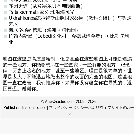
阿多大象国家公园.非洲野生动物
花园大道（从莫塞尔贝圣弗朗西斯）
Tsitsikamma国家公园.沿海风光
Ukhahlamba德拉肯斯山脉国家公园（教科文组织）与敦煌
艺术
海水浴场的德班（海滩 + 植物园）
约翰内斯堡（Lebedi文化村 + 金礁城淘金者） + 比勒陀利
亚
地图在这里是高质量绘制。但是甚至在这些地图上可能是遗漏
的一些地方。你能够想 - 在一些国家 - 一些有趣的地方，纪念
碑，历史上著名的地方，甚至一些地区。理由是很简单的：世
界是太大，不能迅速地做出整个的表面的完全的地图。这些地
图一直在改善。我们推荐你：如果你没有建立你在寻找的，返
回更迟。谢谢你。
©MapsGuides.com 2008 - 2026
Publisher:
Bispiral, s.r.o.
|
プライバシーポリシーおよびウェブサイトのル
ル