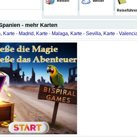
Reisen
Wetter
Reiseführe
Spanien - mehr Karten
n
,
Karte - Madrid
,
Karte - Malaga
,
Karte - Sevilla
,
Karte - Valenci