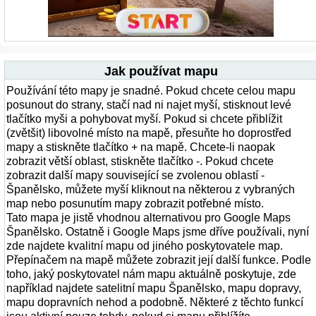
Jak používat mapu
Používání této mapy je snadné. Pokud chcete celou mapu
posunout do strany, stačí nad ni najet myší, stisknout levé
tlačítko myši a pohybovat myší. Pokud si chcete přiblížit
(zvětšit) libovolné místo na mapě, přesuňte ho doprostřed
mapy a stiskněte tlačítko + na mapě. Chcete-li naopak
zobrazit větší oblast, stiskněte tlačítko -. Pokud chcete
zobrazit další mapy související se zvolenou oblastí -
Španělsko, můžete myší kliknout na některou z vybraných
map nebo posunutím mapy zobrazit potřebné místo.
Tato mapa je jistě vhodnou alternativou pro Google Maps
Španělsko. Ostatně i Google Maps jsme dříve používali, nyní
zde najdete kvalitní mapu od jiného poskytovatele map.
Přepínačem na mapě můžete zobrazit její další funkce. Podle
toho, jaký poskytovatel nám mapu aktuálně poskytuje, zde
například najdete satelitní mapu Španělsko, mapu dopravy,
mapu dopravních nehod a podobně. Některé z těchto funkcí