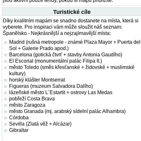
jsou aktivní pouze tehdy, pokud si mapu přiblížíte.
Turistické cíle
Díky kvalitním mapám se snadno dostanete na místa, která si
vyberete. Pro inspiraci vám může sloužit náš seznam:
Španělsko - Nejkrásnější a nejzajímavější místa:
Madrid (rušná metropole - známé Plaza Mayor + Puerta del
Sol + Galerie Prado apod.)
Barcelona (gotická čtvrť + stavby Antonia Gaudího)
El Escorial (monumentální palác Filipa II.)
město Toledo (směs křesťanské + židovské + muslimské
kultury)
horský klášter Montserrat
Figueras (muzeum Salvadora Dalího)
lázeňské město L´Estartit + ostrovy Las Medas
pobřeží Costa Brava
město Zaragoza
město Granada (mj. arabský sídelní palác Alhambra)
Córdoba
Sevilla (Zlatá věž + Alcázar)
Gibraltar