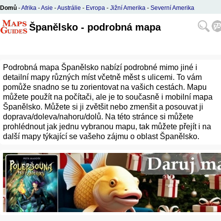
Domů
-
Afrika
-
Asie
-
Austrálie
-
Evropa
-
Jižní Amerika
-
Severní Amerika
Španělsko - podrobná mapa
Podrobná mapa Španělsko nabízí podrobné mimo jiné i
detailní mapy různých míst včetně měst s ulicemi. To vám
pomůže snadno se tu zorientovat na vašich cestách. Mapu
můžete použít na počítači, ale je to současně i mobilní mapa
Španělsko. Můžete si ji zvětšit nebo zmenšit a posouvat ji
doprava/doleva/nahoru/dolů. Na této stránce si můžete
prohlédnout jak jednu vybranou mapu, tak můžete přejít i na
další mapy týkající se vašeho zájmu o oblast Španělsko.