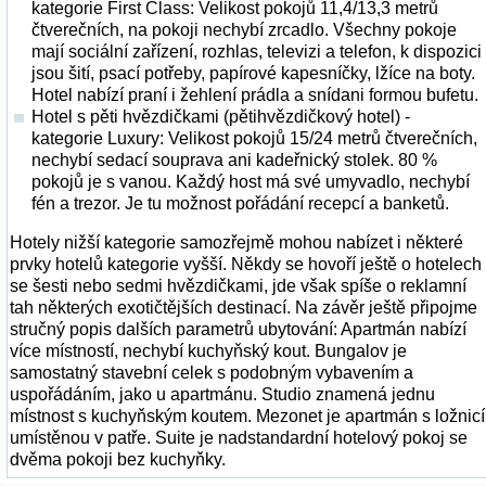
kategorie First Class: Velikost pokojů 11,4/13,3 metrů
čtverečních, na pokoji nechybí zrcadlo. Všechny pokoje
mají sociální zařízení, rozhlas, televizi a telefon, k dispozici
jsou šití, psací potřeby, papírové kapesníčky, lžíce na boty.
Hotel nabízí praní i žehlení prádla a snídani formou bufetu.
Hotel s pěti hvězdičkami (pětihvězdičkový hotel) -
kategorie Luxury: Velikost pokojů 15/24 metrů čtverečních,
nechybí sedací souprava ani kadeřnický stolek. 80 %
pokojů je s vanou. Každý host má své umyvadlo, nechybí
fén a trezor. Je tu možnost pořádání recepcí a banketů.
Hotely nižší kategorie samozřejmě mohou nabízet i některé
prvky hotelů kategorie vyšší. Někdy se hovoří ještě o hotelech
se šesti nebo sedmi hvězdičkami, jde však spíše o reklamní
tah některých exotičtějších destinací. Na závěr ještě připojme
stručný popis dalších parametrů ubytování: Apartmán nabízí
více místností, nechybí kuchyňský kout. Bungalov je
samostatný stavební celek s podobným vybavením a
uspořádáním, jako u apartmánu. Studio znamená jednu
místnost s kuchyňským koutem. Mezonet je apartmán s ložnicí
umístěnou v patře. Suite je nadstandardní hotelový pokoj se
dvěma pokoji bez kuchyňky.