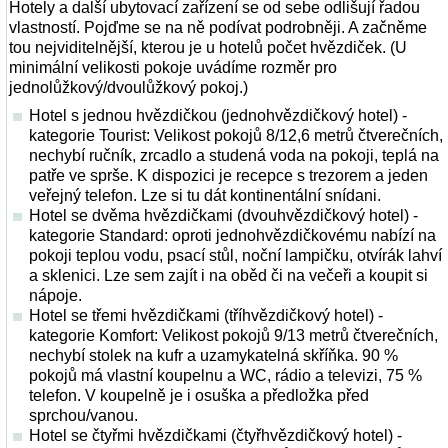
Hotely a další ubytovací zařízení se od sebe odlišují řadou
vlastností. Pojďme se na ně podívat podrobněji. A začněme
tou nejviditelnější, kterou je u hotelů počet hvězdiček. (U
minimální velikosti pokoje uvádíme rozměr pro
jednolůžkový/dvoulůžkový pokoj.)
Hotel s jednou hvězdičkou (jednohvězdičkový hotel) -
kategorie Tourist: Velikost pokojů 8/12,6 metrů čtverečních,
nechybí ručník, zrcadlo a studená voda na pokoji, teplá na
patře ve sprše. K dispozici je recepce s trezorem a jeden
veřejný telefon. Lze si tu dát kontinentální snídani.
Hotel se dvěma hvězdičkami (dvouhvězdičkový hotel) -
kategorie Standard: oproti jednohvězdičkovému nabízí na
pokoji teplou vodu, psací stůl, noční lampičku, otvírák lahví
a sklenici. Lze sem zajít i na oběd či na večeři a koupit si
nápoje.
Hotel se třemi hvězdičkami (tříhvězdičkový hotel) -
kategorie Komfort: Velikost pokojů 9/13 metrů čtverečních,
nechybí stolek na kufr a uzamykatelná skříňka. 90 %
pokojů má vlastní koupelnu a WC, rádio a televizi, 75 %
telefon. V koupelně je i osuška a předložka před
sprchou/vanou.
Hotel se čtyřmi hvězdičkami (čtyřhvězdičkový hotel) -