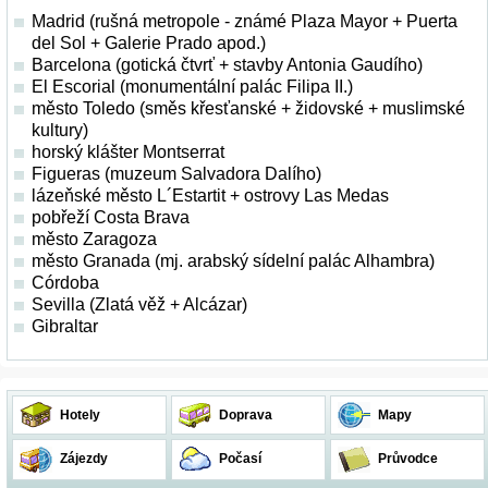
Madrid (rušná metropole - známé Plaza Mayor + Puerta
del Sol + Galerie Prado apod.)
Barcelona (gotická čtvrť + stavby Antonia Gaudího)
El Escorial (monumentální palác Filipa II.)
město Toledo (směs křesťanské + židovské + muslimské
kultury)
horský klášter Montserrat
Figueras (muzeum Salvadora Dalího)
lázeňské město L´Estartit + ostrovy Las Medas
pobřeží Costa Brava
město Zaragoza
město Granada (mj. arabský sídelní palác Alhambra)
Córdoba
Sevilla (Zlatá věž + Alcázar)
Gibraltar
Hotely
Doprava
Mapy
Zájezdy
Počasí
Průvodce