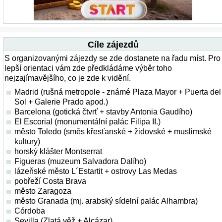
Cíle zájezdů
S organizovanými zájezdy se zde dostanete na řadu míst. Pro
lepší orientaci vám zde předkládáme výběr toho
nejzajímavějšího, co je zde k vidění.
Madrid (rušná metropole - známé Plaza Mayor + Puerta del
Sol + Galerie Prado apod.)
Barcelona (gotická čtvrť + stavby Antonia Gaudího)
El Escorial (monumentální palác Filipa II.)
město Toledo (směs křesťanské + židovské + muslimské
kultury)
horský klášter Montserrat
Figueras (muzeum Salvadora Dalího)
lázeňské město L´Estartit + ostrovy Las Medas
pobřeží Costa Brava
město Zaragoza
město Granada (mj. arabský sídelní palác Alhambra)
Córdoba
Sevilla (Zlatá věž + Alcázar)