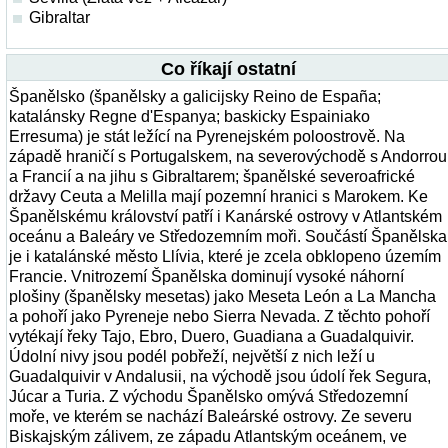
Gibraltar
Co říkají ostatní
Španělsko (španělsky a galicijsky Reino de España;
katalánsky Regne d'Espanya; baskicky Espainiako
Erresuma) je stát ležící na Pyrenejském poloostrově. Na
západě hraničí s Portugalskem, na severovýchodě s Andorrou
a Francií a na jihu s Gibraltarem; španělské severoafrické
državy Ceuta a Melilla mají pozemní hranici s Marokem. Ke
Španělskému království patří i Kanárské ostrovy v Atlantském
oceánu a Baleáry ve Středozemním moři. Součástí Španělska
je i katalánské město Llívia, které je zcela obklopeno územím
Francie. Vnitrozemí Španělska dominují vysoké náhorní
plošiny (španělsky mesetas) jako Meseta León a La Mancha
a pohoří jako Pyreneje nebo Sierra Nevada. Z těchto pohoří
vytékají řeky Tajo, Ebro, Duero, Guadiana a Guadalquivir.
Údolní nivy jsou podél pobřeží, největší z nich leží u
Guadalquivir v Andalusii, na východě jsou údolí řek Segura,
Júcar a Turia. Z východu Španělsko omývá Středozemní
moře, ve kterém se nachází Baleárské ostrovy. Ze severu
Biskajským zálivem, ze západu Atlantským oceánem, ve