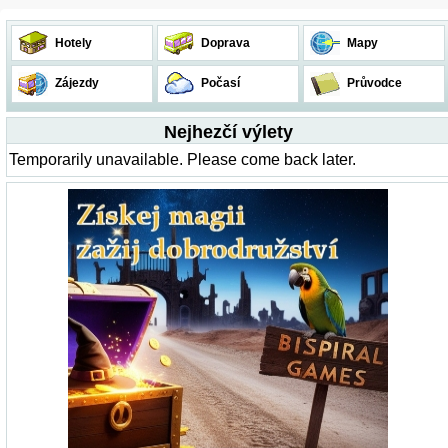
Hotely
Doprava
Mapy
Zájezdy
Počasí
Průvodce
Nejhezčí výlety
Temporarily unavailable. Please come back later.