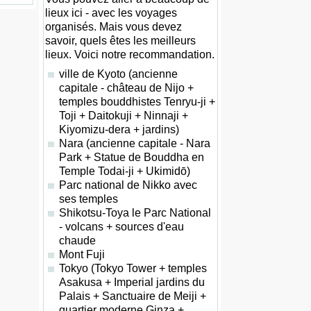
lieux ici - avec les voyages
organisés. Mais vous devez
savoir, quels êtes les meilleurs
lieux. Voici notre recommandation.
ville de Kyoto (ancienne
capitale - château de Nijo +
temples bouddhistes Tenryu-ji +
Toji + Daitokuji + Ninnaji +
Kiyomizu-dera + jardins)
Nara (ancienne capitale - Nara
Park + Statue de Bouddha en
Temple Todai-ji + Ukimidō)
Parc national de Nikko avec
ses temples
Shikotsu-Toya le Parc National
- volcans + sources d'eau
chaude
Mont Fuji
Tokyo (Tokyo Tower + temples
Asakusa + Imperial jardins du
Palais + Sanctuaire de Meiji +
quartier moderne Ginza +