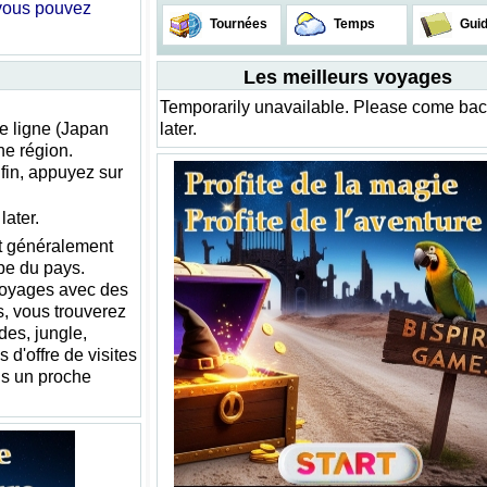
 vous pouvez
Tournées
Temps
Gui
Les meilleurs voyages
Temporarily unavailable. Please come ba
e ligne (Japan
later.
ne région.
fin, appuyez sur
ater.
t généralement
ype du pays.
voyages avec des
, vous trouverez
des, jungle,
 d'offre de visites
ns un proche