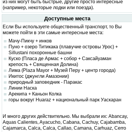
из них могут быть быстрые, другие просто интересные
(например, некоторые лодки или поезда).
Доступные места
Если Вы используете общественный транспорт, то Вы
можете пойти в эти самые интересные места:
Мачу-Пикчу + инков
Пуно + озеро Титикака (плавучие островы Урос) +
Sillustani похоронные башни
Куско (Пласа де Армас + собор + Саксайуаман
крепость + Священная Долина)
Лима (Plaza Mayor + Музей Перу + центр города)
Икитос (джунгли Амазонии)
природный заповедник - Паракас
Линии Наска
Арекипа + Каньон Колка
горы вокруг Huaraz + национальный парк Уаскаран
И много других действительно. Мы выбрали их: Abancay,
Aquas Calientes, Ayacucho, Cabana, Cachuy, Cajabamba,
Cajamarca, Calca, Calca, Callao, Camana, Carhuaz, Cerro