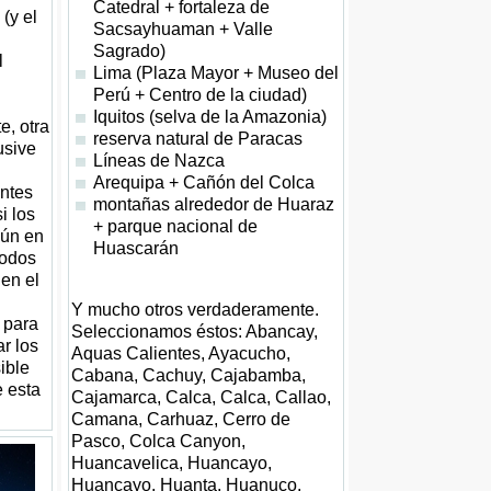
Catedral + fortaleza de
 (y el
Sacsayhuaman + Valle
Sagrado)
l
Lima (Plaza Mayor + Museo del
Perú + Centro de la ciudad)
Iquitos (selva de la Amazonia)
e, otra
reserva natural de Paracas
usive
Líneas de Nazca
Arequipa + Cañón del Colca
antes
montañas alrededor de Huaraz
i los
+ parque nacional de
aún en
Huascarán
íodos
 en el
Y mucho otros verdaderamente.
 para
Seleccionamos éstos: Abancay,
ar los
Aquas Calientes, Ayacucho,
ible
Cabana, Cachuy, Cajabamba,
e esta
Cajamarca, Calca, Calca, Callao,
Camana, Carhuaz, Cerro de
Pasco, Colca Canyon,
Huancavelica, Huancayo,
Huancayo, Huanta, Huanuco,