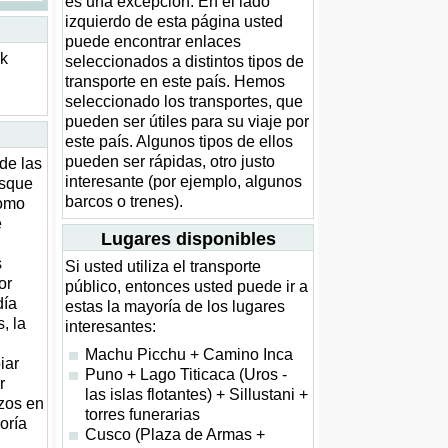
es una excepción. En el lado
izquierdo de esta página usted
puede encontrar enlaces
ck
seleccionados a distintos tipos de
transporte en este país. Hemos
seleccionado los transportes, que
pueden ser útiles para su viaje por
este país. Algunos tipos de ellos
pueden ser rápidas, otro justo
de las
interesante (por ejemplo, algunos
usque
barcos o trenes).
como
e
Lugares disponibles
s
Si usted utiliza el transporte
or
público, entonces usted puede ir a
día
estas la mayoría de los lugares
, la
interesantes:
Machu Picchu + Camino Inca
iar
Puno + Lago Titicaca (Uros -
r
las islas flotantes) + Sillustani +
azos en
torres funerarias
oría
Cusco (Plaza de Armas +