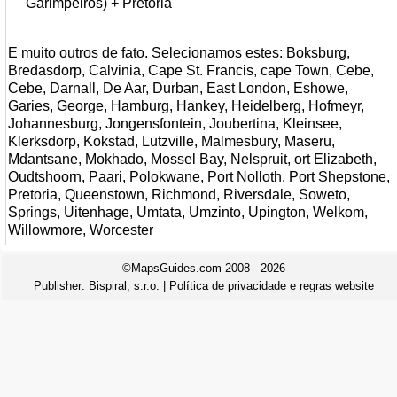
Garimpeiros) + Pretória
E muito outros de fato. Selecionamos estes: Boksburg,
Bredasdorp, Calvinia, Cape St. Francis, cape Town, Cebe,
Cebe, Darnall, De Aar, Durban, East London, Eshowe,
Garies, George, Hamburg, Hankey, Heidelberg, Hofmeyr,
Johannesburg, Jongensfontein, Joubertina, Kleinsee,
Klerksdorp, Kokstad, Lutzville, Malmesbury, Maseru,
Mdantsane, Mokhado, Mossel Bay, Nelspruit, ort Elizabeth,
Oudtshoorn, Paari, Polokwane, Port Nolloth, Port Shepstone,
Pretoria, Queenstown, Richmond, Riversdale, Soweto,
Springs, Uitenhage, Umtata, Umzinto, Upington, Welkom,
Willowmore, Worcester
©MapsGuides.com 2008 - 2026
Publisher:
Bispiral, s.r.o.
|
Política de privacidade e regras website