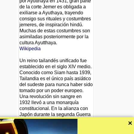
por Ayutthaya en 1431, gran parte
de la corte Jemer es obligada a
exiliarse a Ayuthaya, trayendo
consigo sus rituales y costumbres
jemeres, de inspiración hindú.
Muchas de estas costumbres son
asimiladas posteriormente por la
cultura Ayutthaya.
Wikipedia
Un reino tailandés unificado fue
establecido en el siglo XIV medio.
Conocido como Siam hasta 1939,
Tailandia es el único país asiático
del sudeste para nunca haber sido
tomado por un poder europeo.
Una revolución sin sangre en
1932 llevó a una monarquía
constitucional. En la alianza con
Japón durante la segunda Guerra
mundial, Tailandia llegó a ser un
×
aliado de EEUU que sigue el
conflicto. Tailandia es actualmente