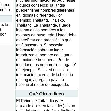
muchas informaciones. Aquí están
idioma.
algunos consejos: Tailandia
omento.
pueden tener nombres diferentes
en idiomas diferentes. Por
ejemplo: Thailand, Thajsko,
a, la
Thailand, La Thaïlande. Puede
s
insertar estos nombres a los
 por
motores de búsqueda. Usted debe
especificar con precisión lo que
está buscando. Si necesita
información sobre un lugar,
introduzca el nombre del lugar a
un motor de búsqueda. Puede
insertar otros nombres del lugar. Y
un ejemplo: Si usted necesita
información acerca de la historia
del lugar, agrega la palabra
historia al motor de búsqueda.
Qué Otros dicen
El Reino de Tailandia (ราช
อาณาจักรไทย en tailandés) es un
país del sudeste de Asia, limítrofe