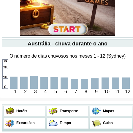
Austrália - chuva durante o ano
O número de dias chuvosos nos meses 1 - 12 (Sydney)
1
2
3
4
5
6
7
8
9
10
11
12
Hotéis
Transporte
Mapas
Excursões
Tempo
Guias