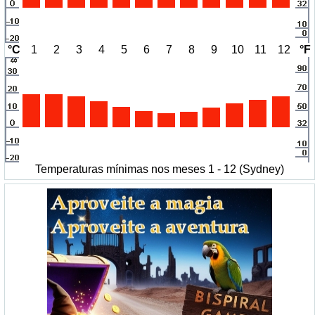
°C
1
2
3
4
5
6
7
8
9
10
11
12
°F
Temperaturas mínimas nos meses 1 - 12 (Sydney)