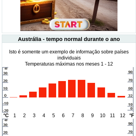
Austrália - tempo normal durante o ano
Isto é somente um exemplo de informação sobre países
individuais
Temperaturas máximas nos meses 1 - 12
°C
1
2
3
4
5
6
7
8
9
10
11
12
°F