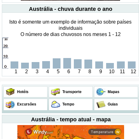
Austrália - chuva durante o ano
Isto é somente um exemplo de informação sobre países
individuais
O número de dias chuvosos nos meses 1 - 12
1
2
3
4
5
6
7
8
9
10
11
12
Hotéis
Transporte
Mapas
Excursões
Tempo
Guias
Austrália - tempo atual - mapa