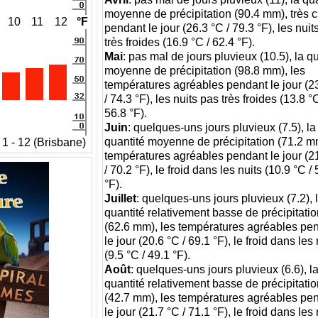
moyenne de précipitation (90.4 mm), très 
10
11
12
°F
pendant le jour (26.3 °C / 79.3 °F), les nuit
très froides (16.9 °C / 62.4 °F).
Mai
: pas mal de jours pluvieux (10.5), la q
moyenne de précipitation (98.8 mm), les
températures agréables pendant le jour (2
/ 74.3 °F), les nuits pas très froides (13.8 °C
56.8 °F).
Juin
: quelques-uns jours pluvieux (7.5), la
quantité moyenne de précipitation (71.2 mm
1 - 12 (Brisbane)
températures agréables pendant le jour (2
/ 70.2 °F), le froid dans les nuits (10.9 °C /
°F).
Juillet
: quelques-uns jours pluvieux (7.2), 
quantité relativement basse de précipitatio
(62.6 mm), les températures agréables pe
le jour (20.6 °C / 69.1 °F), le froid dans les 
(9.5 °C / 49.1 °F).
Août
: quelques-uns jours pluvieux (6.6), l
quantité relativement basse de précipitatio
(42.7 mm), les températures agréables pe
le jour (21.7 °C / 71.1 °F), le froid dans les 