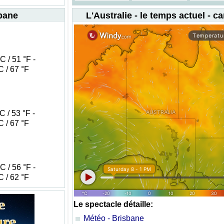
sbane
L'Australie - le temps actuel - ca
 / 51 °F -
 / 67 °F
 / 53 °F -
 / 67 °F
 / 56 °F -
 / 62 °F
Le spectacle détaille:
Météo - Brisbane