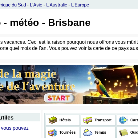
rique du Sud
-
L'Asie
-
L'Australie
-
L'Europe
e - météo - Brisbane
s vacances. Ceci est la raison pourquoi nous offrons vous mûrit l
orte quel mois de l'an. Vous pouvez voir la carte de ce pays aus
utiles
Hôtels
Transport
Cart
il vous pouvez
Tournées
Temps
Gui