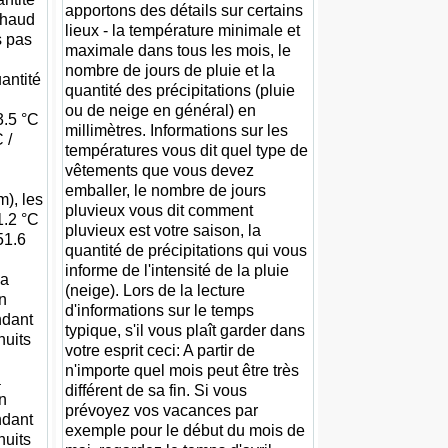
apportons des détails sur certains
chaud
lieux - la température minimale et
s pas
maximale dans tous les mois, le
nombre de jours de pluie et la
uantité
quantité des précipitations (pluie
ou de neige en général) en
3.5 °C
millimètres. Informations sur les
 /
températures vous dit quel type de
vêtements que vous devez
emballer, le nombre de jours
), les
pluvieux vous dit comment
1.2 °C
pluvieux est votre saison, la
 51.6
quantité de précipitations qui vous
informe de l'intensité de la pluie
la
(neige). Lors de la lecture
n
d'informations sur le temps
ndant
typique, s'il vous plaît garder dans
nuits
votre esprit ceci: A partir de
n'importe quel mois peut être très
a
différent de sa fin. Si vous
n
prévoyez vos vacances par
ndant
exemple pour le début du mois de
nuits