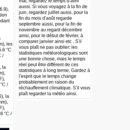
mai, regardez le temps d'avril
aussi. Si vous voyagez à la fin de
6.9),
juin, regardez juillet aussi, pour la
tion
fin du mois d'août regarde
ndant
septembre aussi, pour la fin de
novembre au regard décembre
ainsi, pour le début de février, à
a
comparer janvier ainsi etc . S'il
), les
vous plaît ne pas oublier: les
5.6 °C
statistiques météorologiques sont
 /
une bonne chose, mais le temps
réel peut être différent de ces
 la
statistiques à long terme. Gardez à
m),
l'esprit que le temps change
F),
probablement en raison du
°C /
réchauffement climatique. S'il vous
plaît regarder la météo ainsi.
), la
mm),
F),
8 °C /