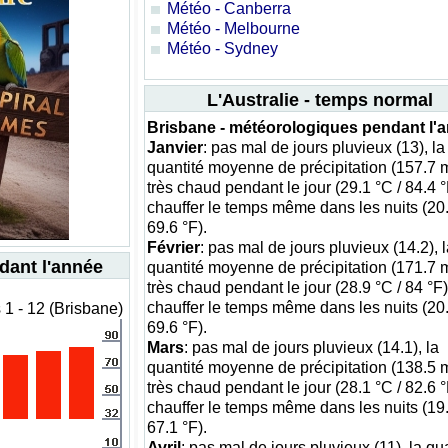
Météo - Canberra
Météo - Melbourne
Météo - Sydney
L'Australie - temps normal
Brisbane - météorologiques pendant l'
Janvier
: pas mal de jours pluvieux (13), la
quantité moyenne de précipitation (157.7 
très chaud pendant le jour (29.1 °C / 84.4 °
chauffer le temps même dans les nuits (20.
69.6 °F).
Février
: pas mal de jours pluvieux (14.2), 
dant l'année
quantité moyenne de précipitation (171.7 
très chaud pendant le jour (28.9 °C / 84 °F)
chauffer le temps même dans les nuits (20.
1 - 12 (Brisbane)
69.6 °F).
Mars
: pas mal de jours pluvieux (14.1), la
quantité moyenne de précipitation (138.5 
très chaud pendant le jour (28.1 °C / 82.6 °
chauffer le temps même dans les nuits (19.
67.1 °F).
Avril
: pas mal de jours pluvieux (11), la qu