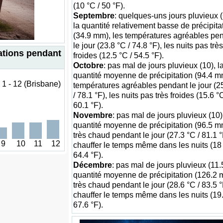
(10 °C / 50 °F).
Septembre
: quelques-uns jours pluvieux (
la quantité relativement basse de précipita
(34.9 mm), les températures agréables pe
le jour (23.8 °C / 74.8 °F), les nuits pas très
tations pendant
froides (12.5 °C / 54.5 °F).
Octobre
: pas mal de jours pluvieux (10), l
quantité moyenne de précipitation (94.4 mm
1 - 12 (Brisbane)
températures agréables pendant le jour (2
/ 78.1 °F), les nuits pas très froides (15.6 °C
60.1 °F).
Novembre
: pas mal de jours pluvieux (10),
quantité moyenne de précipitation (96.5 m
très chaud pendant le jour (27.3 °C / 81.1 °
9
10
11
12
chauffer le temps même dans les nuits (18 
64.4 °F).
Décembre
: pas mal de jours pluvieux (11.5
quantité moyenne de précipitation (126.2 
très chaud pendant le jour (28.6 °C / 83.5 °
chauffer le temps même dans les nuits (19.
67.6 °F).