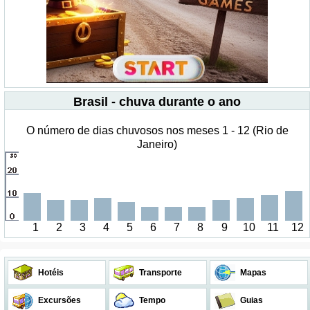
Brasil - chuva durante o ano
O número de dias chuvosos nos meses 1 - 12 (Rio de
Janeiro)
1
2
3
4
5
6
7
8
9
10
11
12
Hotéis
Transporte
Mapas
Excursões
Tempo
Guias