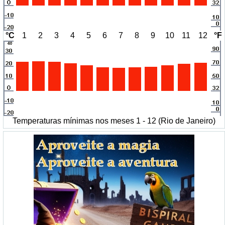
°C
1
2
3
4
5
6
7
8
9
10
11
12
°F
Temperaturas mínimas nos meses 1 - 12 (Rio de Janeiro)