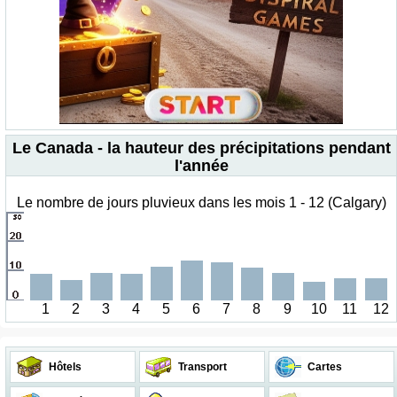
Le Canada - la hauteur des précipitations pendant
l'année
Le nombre de jours pluvieux dans les mois 1 - 12 (Calgary)
1
2
3
4
5
6
7
8
9
10
11
12
Hôtels
Transport
Cartes