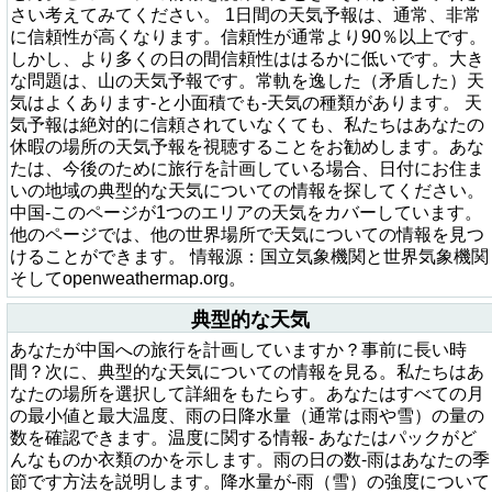
さい考えてみてください。 1日間の天気予報は、通常、非常
に信頼性が高くなります。信頼性が通常より90％以上です。
しかし、より多くの日の間信頼性ははるかに低いです。大き
な問題は、山の天気予報です。常軌を逸した（矛盾した）天
気はよくあります-と小面積でも-天気の種類があります。 天
気予報は絶対的に信頼されていなくても、私たちはあなたの
休暇の場所の天気予報を視聴することをお勧めします。あな
たは、今後のために旅行を計画している場合、日付にお住ま
いの地域の典型的な天気についての情報を探してください。
中国-このページが1つのエリアの天気をカバーしています。
他のページでは、他の世界場所で天気についての情報を見つ
けることができます。 情報源：国立気象機関と世界気象機関
そしてopenweathermap.org。
典型的な天気
あなたが中国への旅行を計画していますか？事前に長い時
間？次に、典型的な天気についての情報を見る。私たちはあ
なたの場所を選択して詳細をもたらす。あなたはすべての月
の最小値と最大温度、雨の日降水量（通常は雨や雪）の量の
数を確認できます。温度に関する情報- あなたはパックがど
んなものか衣類のかを示します。雨の日の数-雨はあなたの季
節です方法を説明します。降水量が-雨（雪）の強度について