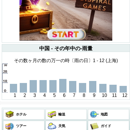
中国 - その年中の-雨量
その数ヶ月の数の万一の時〔雨の日〕1 - 12 (上海)
1
2
3
4
5
6
7
8
9
10
11
12
ホテル
輸送
地図
ツアー
天気
ガイド