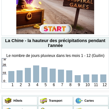
La Chine - la hauteur des précipitations pendant
l'année
Le nombre de jours pluvieux dans les mois 1 - 12 (Guilin)
1
2
3
4
5
6
7
8
9
10
11
12
Hôtels
Transport
Cartes