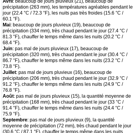
Avril
: beaucoup de jours pluvieux (21), beaucoup de
précipitation (263 mm), les températures agréables pendant le
jour (22.4 °C / 72.3 °F), les nuits pas très froides (15.6 °C /
60.1 °F).
Mai
: beaucoup de jours pluvieux (19), beaucoup de
précipitation (334 mm), très chaud pendant le jour (27.4 °C /
81.3 °F), chauffer le temps même dans les nuits (20.2 °C /
68.4 °F).
Juin
: pas mal de jours pluvieux (17), beaucoup de
précipitation (320 mm), très chaud pendant le jour (30.4 °C /
86.7 °F), chauffer le temps même dans les nuits (23.2 °C /
73.8 °F).
Juillet
: pas mal de jours pluvieux (16), beaucoup de
précipitation (206 mm), très chaud pendant le jour (32.9 °C /
91.2 °F), chauffer le temps même dans les nuits (24.9 °C /
76.8 °F).
Août
: pas mal de jours pluvieux (15), la quantité moyenne de
précipitation (168 mm), très chaud pendant le jour (33 °C /
91.4 °F), chauffer le temps même dans les nuits (24.4 °C /
75.9 °F).
Septembre
: pas mal de jours pluvieux (9), la quantité
moyenne de précipitation (72 mm), très chaud pendant le jour
(30.6 °C / 87.1 °F), chauffer le temps même dans les nuits