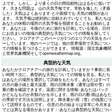
上です。しかし、より多くの日の間信頼性ははるかに低いで
す。大きな問題は、山の天気予報です。常軌を逸した（矛盾
した）天気はよくあります-と小面積でも-天気の種類があり
ます。 天気予報は絶対的に信頼されていなくても、私たちは
あなたの休暇の場所の天気予報を視聴することをお勧めしま
す。あなたは、今後のために旅行を計画している場合、日付
にお住まいの地域の典型的な天気についての情報を探してく
ださい。 クロアチア-このページが1つのエリアの天気をカバ
ーしています。他のページでは、他の世界場所で天気につい
ての情報を見つけることができます。 情報源：国立気象機関
と世界気象機関そしてopenweathermap.org。
典型的な天気
あなたがクロアチアへの旅行を計画していますか？事前に長
い時間？次に、典型的な天気についての情報を見る。私たち
はあなたの場所を選択して詳細をもたらす。あなたはすべて
の月の最小値と最大温度、雨の日降水量（通常は雨や雪）の
量の数を確認できます。温度に関する情報- あなたはパック
がどんなものか衣類のかを示します。雨の日の数-雨はあなた
の季節です方法を説明します。降水量が-雨（雪）の強度につ
いて説明するものです。 任意の月の始まりは非常に今月末ま
でとは異なる場合があります：-あなたは典型的な天気につい