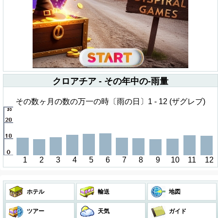
クロアチア - その年中の-雨量
その数ヶ月の数の万一の時〔雨の日〕1 - 12 (ザグレブ)
1
2
3
4
5
6
7
8
9
10
11
12
ホテル
輸送
地図
ツアー
天気
ガイド