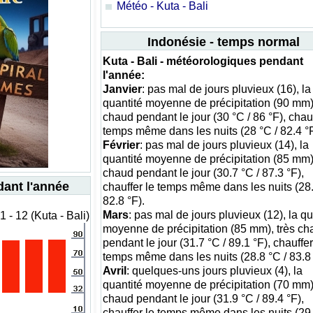
Météo - Kuta - Bali
Indonésie - temps normal
Kuta - Bali - météorologiques pendant
l'année:
Janvier
: pas mal de jours pluvieux (16), la
quantité moyenne de précipitation (90 mm),
chaud pendant le jour (30 °C / 86 °F), chauf
temps même dans les nuits (28 °C / 82.4 °F
Février
: pas mal de jours pluvieux (14), la
quantité moyenne de précipitation (85 mm),
chaud pendant le jour (30.7 °C / 87.3 °F),
dant l'année
chauffer le temps même dans les nuits (28.
82.8 °F).
Mars
: pas mal de jours pluvieux (12), la qu
- 12 (Kuta - Bali)
moyenne de précipitation (85 mm), très ch
pendant le jour (31.7 °C / 89.1 °F), chauffer
temps même dans les nuits (28.8 °C / 83.8 
Avril
: quelques-uns jours pluvieux (4), la
quantité moyenne de précipitation (70 mm),
chaud pendant le jour (31.9 °C / 89.4 °F),
chauffer le temps même dans les nuits (29.