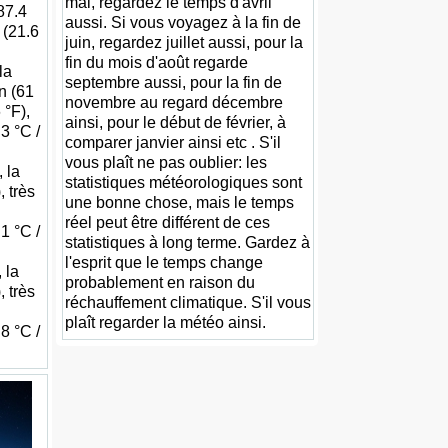
mai, regardez le temps d'avril
87.4
aussi. Si vous voyagez à la fin de
 (21.6
juin, regardez juillet aussi, pour la
fin du mois d'août regarde
la
septembre aussi, pour la fin de
n (61
novembre au regard décembre
 °F),
ainsi, pour le début de février, à
3 °C /
comparer janvier ainsi etc . S'il
vous plaît ne pas oublier: les
 la
statistiques météorologiques sont
 très
une bonne chose, mais le temps
réel peut être différent de ces
1 °C /
statistiques à long terme. Gardez à
l'esprit que le temps change
 la
probablement en raison du
 très
réchauffement climatique. S'il vous
plaît regarder la météo ainsi.
8 °C /