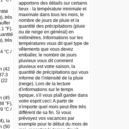
apportons des détails sur certains
lieux - la température minimale et
ntité
maximale dans tous les mois, le
, très
nombre de jours de pluie et la
auffer
quantité des précipitations (pluie
.1 °F).
ou de neige en général) en
uantité
millimètres. Informations sur les
, très
températures vous dit quel type de
vêtements que vous devez
4 °C /
emballer, le nombre de jours
pluvieux vous dit comment
pluvieux est votre saison, la
n (42
quantité de précipitations qui vous
87.3
informe de l'intensité de la pluie
 (22
(neige). Lors de la lecture
d'informations sur le temps
typique, s'il vous plaît garder dans
n (45
votre esprit ceci: A partir de
88 °F),
n'importe quel mois peut être très
9 °C /
différent de sa fin. Si vous
prévoyez vos vacances par
), la
exemple pour le début du mois de
n (50