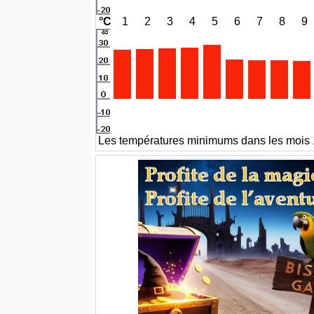
°C
1
2
3
4
5
6
7
8
9
Les températures minimums dans les mois 1 