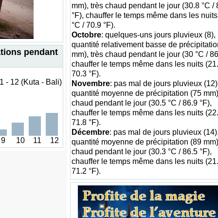
mm), très chaud pendant le jour (30.8 °C / 
°F), chauffer le temps même dans les nuits
°C / 70.9 °F).
Octobre
: quelques-uns jours pluvieux (8), 
quantité relativement basse de précipitatio
ations pendant
mm), très chaud pendant le jour (30 °C / 86
chauffer le temps même dans les nuits (21.
70.3 °F).
 - 12 (Kuta - Bali)
Novembre
: pas mal de jours pluvieux (12),
quantité moyenne de précipitation (75 mm),
chaud pendant le jour (30.5 °C / 86.9 °F),
chauffer le temps même dans les nuits (22.
71.8 °F).
Décembre
: pas mal de jours pluvieux (14),
9
10
11
12
quantité moyenne de précipitation (89 mm),
chaud pendant le jour (30.3 °C / 86.5 °F),
chauffer le temps même dans les nuits (21.
71.2 °F).