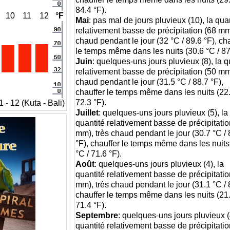
84.4 °F).
10
11
12
°F
Mai
: pas mal de jours pluvieux (10), la qua
relativement basse de précipitation (68 mm)
chaud pendant le jour (32 °C / 89.6 °F), ch
le temps même dans les nuits (30.6 °C / 87
Juin
: quelques-uns jours pluvieux (8), la q
relativement basse de précipitation (50 mm)
chaud pendant le jour (31.5 °C / 88.7 °F),
chauffer le temps même dans les nuits (22.
72.3 °F).
- 12 (Kuta - Bali)
Juillet
: quelques-uns jours pluvieux (5), la
quantité relativement basse de précipitatio
mm), très chaud pendant le jour (30.7 °C / 
°F), chauffer le temps même dans les nuits
°C / 71.6 °F).
Août
: quelques-uns jours pluvieux (4), la
quantité relativement basse de précipitatio
mm), très chaud pendant le jour (31.1 °C / 
chauffer le temps même dans les nuits (21.
71.4 °F).
Septembre
: quelques-uns jours pluvieux (4
quantité relativement basse de précipitatio