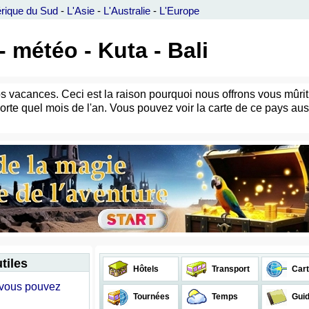
rique du Sud
-
L'Asie
-
L'Australie
-
L'Europe
- météo - Kuta - Bali
s vacances. Ceci est la raison pourquoi nous offrons vous mûrit 
orte quel mois de l'an. Vous pouvez voir la carte de ce pays aus
tiles
Hôtels
Transport
Cart
l vous pouvez
Tournées
Temps
Gui