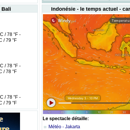
 Bali
Indonésie - le temps actuel - car
 / 78 °F -
 / 79 °F
 / 78 °F -
 / 78 °F
 / 78 °F -
 / 79 °F
Le spectacle détaille:
Météo - Jakarta