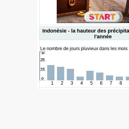
Indonésie - la hauteur des précipit
l'année
Le nombre de jours pluvieux dans les mois 1
1
2
3
4
5
6
7
8