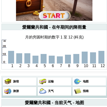
愛爾蘭共和國 - 在年期间的降雨量
月的穷困时期的数字 1 至 12 (科克)
1
2
3
4
5
6
7
8
9
10
11
12
旅馆
运输
地图
旅游
天气
指南
愛爾蘭共和國 - 当前天气 - 地图