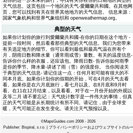
划你的进一步未来的旅行，寻找有关你在你的日期地区典型的
天气信息。这页包括一个地区的天气-愛爾蘭共和國。在其他网
页，您可以找到有关在世界其他地方的天气信息。 信息来源：
国家气象机构和世界气象组织和 openweathermap.org。
典型的天气
如果你计划你的旅行到愛爾蘭共和國-在你的日期在这个地方 -
提前一段时间，然后看看那些典型的天气信息。我们为您带来
有关选定地方的细节。你可以看到最低和最高气温在所有个
月，阴雨日数和降水量（通常雨或雪）量数。有关的温度信息-
告诉你什么样的衣服，还应该包。降雨日数- 告诉你如何雨季
是你的季节。降水量-讲述了雨（雪）的强度你。 当你阅读关
于典型的天气信息- 请记住这一点：任何月初可能有很大的不
同本月底。如果你计划你的假期的开始，可在4月的天气去看
看。如果你是在六月底旅行，看七月以及。在8月底和9月时
看。在11在12月结束，以及看看。对于在一月份开始的外观以
及等二月 请不要忘记：天气统计数字是一件伟大的事情，但真
正的天气可能是从长期统计有所不同。请记住，由于全球变
暖，天气可能正在发生变化。请关注天气预报以及。
©MapsGuides.com 2008 - 2026
Publisher:
Bispiral, s.r.o.
|
プライバシーポリシーおよびウェブサイトのル