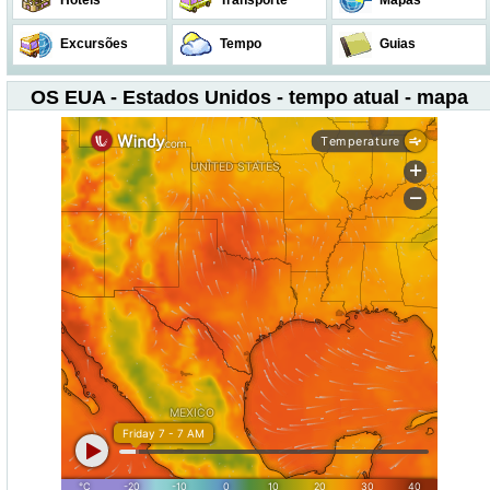
Hotéis
Transporte
Mapas
Excursões
Tempo
Guias
OS EUA - Estados Unidos - tempo atual - mapa