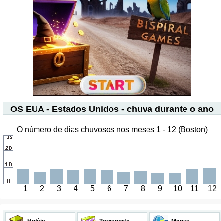
OS EUA - Estados Unidos - chuva durante o ano
O número de dias chuvosos nos meses 1 - 12 (Boston)
1
2
3
4
5
6
7
8
9
10
11
12