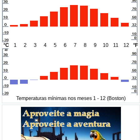
°C
1
2
3
4
5
6
7
8
9
10
11
12
°F
Temperaturas mínimas nos meses 1 - 12 (Boston)