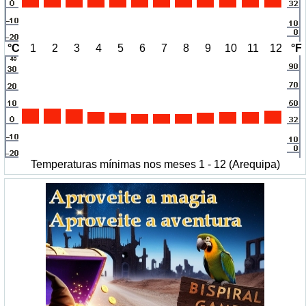
°C
1
2
3
4
5
6
7
8
9
10
11
12
°F
Temperaturas mínimas nos meses 1 - 12 (Arequipa)