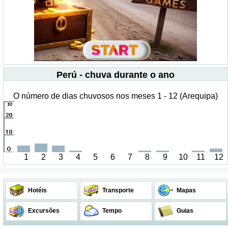
Perú - chuva durante o ano
O número de dias chuvosos nos meses 1 - 12 (Arequipa)
1
2
3
4
5
6
7
8
9
10
11
12
Hotéis
Transporte
Mapas
Excursões
Tempo
Guias