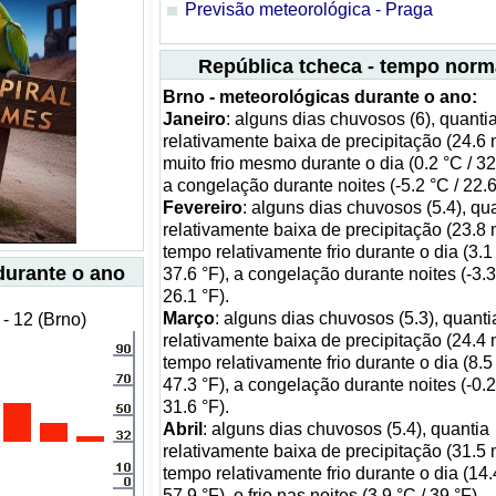
Previsão meteorológica - Praga
República tcheca - tempo norm
Brno - meteorológicas durante o ano:
Janeiro
: alguns dias chuvosos (6), quanti
relativamente baixa de precipitação (24.6
muito frio mesmo durante o dia (0.2 °C / 32
a congelação durante noites (-5.2 °C / 22.6
Fevereiro
: alguns dias chuvosos (5.4), qu
relativamente baixa de precipitação (23.8
tempo relativamente frio durante o dia (3.1 
durante o ano
37.6 °F), a congelação durante noites (-3.3
26.1 °F).
Março
: alguns dias chuvosos (5.3), quanti
- 12 (Brno)
relativamente baixa de precipitação (24.4
tempo relativamente frio durante o dia (8.5 
47.3 °F), a congelação durante noites (-0.2
31.6 °F).
Abril
: alguns dias chuvosos (5.4), quantia
relativamente baixa de precipitação (31.5
tempo relativamente frio durante o dia (14.
57.9 °F), o frio nas noites (3.9 °C / 39 °F).