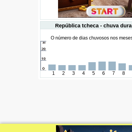
República tcheca - chuva dura
O número de dias chuvosos nos meses 
1
2
3
4
5
6
7
8