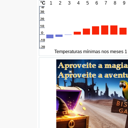
°C
1
2
3
4
5
6
7
8
9
Temperaturas mínimas nos meses 1 