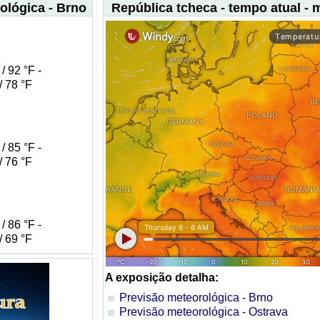
ológica - Brno
República tcheca - tempo atual -
/ 92 °F -
/ 78 °F
/ 85 °F -
/ 76 °F
/ 86 °F -
/ 69 °F
A exposição detalha:
Previsão meteorológica - Brno
Previsão meteorológica - Ostrava