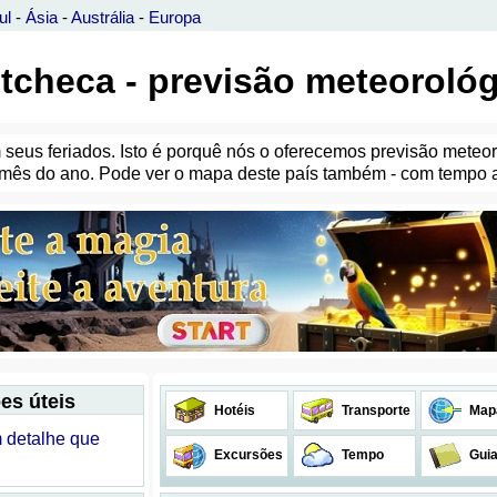
ul
-
Ásia
-
Austrália
-
Europa
tcheca - previsão meteorológ
seus feriados. Isto é porquê nós o oferecemos previsão meteor
mês do ano. Pode ver o mapa deste país também - com tempo at
es úteis
Hotéis
Transporte
Map
 detalhe que
Excursões
Tempo
Gui