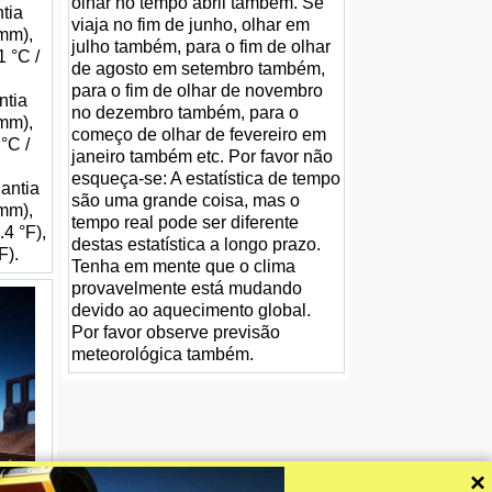
olhar no tempo abril também. Se
tia
viaja no fim de junho, olhar em
 mm),
julho também, para o fim de olhar
1 °C /
de agosto em setembro também,
para o fim de olhar de novembro
ntia
no dezembro também, para o
 mm),
começo de olhar de fevereiro em
°C /
janeiro também etc. Por favor não
esqueça-se: A estatística de tempo
uantia
são uma grande coisa, mas o
 mm),
tempo real pode ser diferente
.4 °F),
destas estatística a longo prazo.
F).
Tenha em mente que o clima
provavelmente está mudando
devido ao aquecimento global.
Por favor observe previsão
meteorológica também.
×