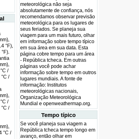
meteorológica não seja
absolutamente de confiança, nós
recomendamos observar previsão
al
meteorológica para os lugares de
seus feriados. Se planeja sua
a
viagem para um mais futuro, olhar
 mm),
em informação sobre tempo típico
.4 °F),
em sua área em sua data. Esta
 °F).
página cobre tempo para um área
antia
- República tcheca. Em outras
 mm),
páginas você pode achar
°C /
informação sobre tempo em outros
 °C /
lugares mundiais. A fonte de
informação: Institutos
a
meteorológicas nacionais,
 mm),
Organização Meteorológica
°C /
Mundial e openweathermap.org.
 °C /
Tempo típico
Se você planeja sua viagem a
 mm),
República tcheca tempo longo em
4 °C /
avanço, então olhar em