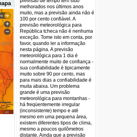
previsão de tempo têm sido
 mapa
melhorados nos últimos anos
muito, mas a previsão ainda não é
100 por cento confiável. A
previsão meteorológica para
República tcheca não é nenhuma
exceção. Tome isto em conta, por
favor, quando ler a informação
nesta página. A previsão
meteorológica para 1 dia é
normalmente muito de confiança -
sua confiabilidade é tipicamente
muito sobre 90 por cento, mas
para mais dias a confiabilidade é
muita abaixa. Um problema
grande é uma previsão
meteorológica para montanhas -
há freqüentemente irregular
(inconsistente) tempo e até
mesmo em uma pequena área,
existem diferentes tipos de clima,
mesmo a poucos quilômetros
distante. Ainda que a previsão