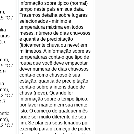
informação sobre típico (normal)
tempo neste país em sua data.
m),
Trazemos detalha sobre lugares
5 °C /
selecionados - mínimo e
temperatura máxima em todos
tia
meses, número de dias chuvosos
turas
e quantia de precipitação
), o
(tipicamente chuva ou neve) em
milímetros. A informação sobre as
a
temperaturas conta-o que tipo de
 mm),
roupa que você deve empacotar,
5 °C /
dever numerar de dias chuvosos
4.9
conta-o como chuvoso é sua
estação, quantia de precipitação
ia
conta-o sobre a intensidade de
 mm),
chuva (neve). Quando ler
2 °C /
informação sobre o tempo típico,
4.7
por favor mantem em sua mente
isto: O começo de qualquer mês
antia
pode ser muito diferente de seu
 mm),
fim. Se planeja seus feriados por
2 °C /
exemplo para o começo de poder,