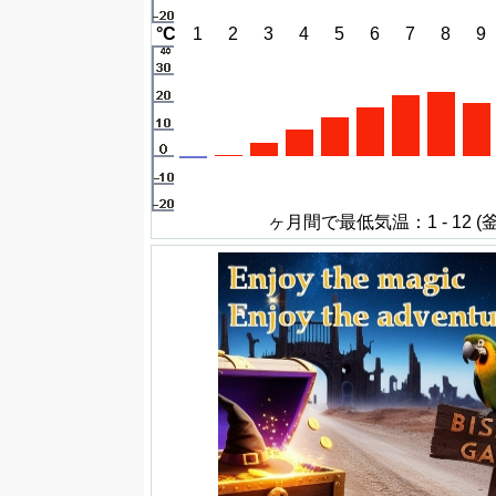
°C
1
2
3
4
5
6
7
8
9
ヶ月間で最低気温：1 - 12 (