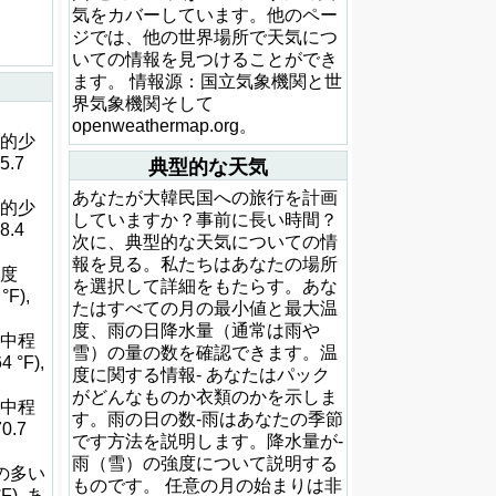
気をカバーしています。他のペー
ジでは、他の世界場所で天気につ
いての情報を見つけることができ
ます。 情報源：国立気象機関と世
界気象機関そして
openweathermap.org。
較的少
5.7
典型的な天気
あなたが大韓民国への旅行を計画
較的少
していますか？事前に長い時間？
8.4
次に、典型的な天気についての情
報を見る。私たちはあなたの場所
程度
を選択して詳細をもたらす。あな
°F),
たはすべての月の最小値と最大温
度、雨の日降水量（通常は雨や
は中程
雪）の量の数を確認できます。温
 °F),
度に関する情報- あなたはパック
がどんなものか衣類のかを示しま
は中程
す。雨の日の数-雨はあなたの季節
0.7
です方法を説明します。降水量が-
雨（雪）の強度について説明する
量の多い
ものです。 任意の月の始まりは非
F), あ