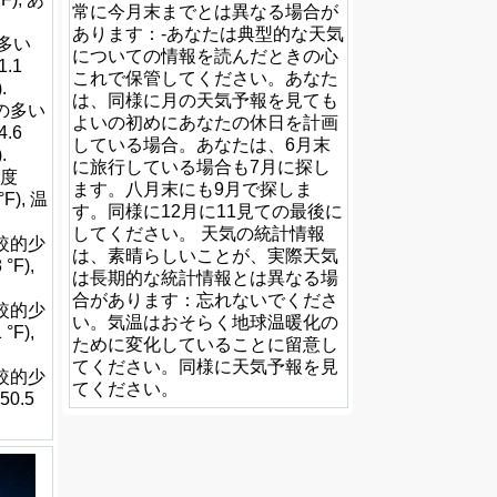
常に今月末までとは異なる場合が
あります：-あなたは典型的な天気
の多い
についての情報を読んだときの心
1.1
これで保管してください。あなた
.
は、同様に月の天気予報を見ても
量の多い
よいの初めにあなたの休日を計画
4.6
している場合。あなたは、6月末
.
に旅行している場合も7月に探し
程度
ます。八月末にも9月で探しま
F), 温
す。同様に12月に11見ての最後に
してください。 天気の統計情報
比較的少
は、素晴らしいことが、実際天気
°F),
は長期的な統計情報とは異なる場
合があります：忘れないでくださ
比較的少
い。気温はおそらく地球温暖化の
°F),
ために変化していることに留意し
てください。同様に天気予報を見
比較的少
てください。
50.5