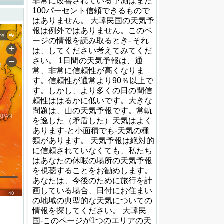
非常に改善されている予測はまだ
100パーセント信頼できるもので
はありません。 大韓民国の天気予
報は例外ではありません。このペ
ージの情報を読み取るとき- それ
は、してください考えてみてくだ
さい。 1日間の天気予報は、通
常、非常に信頼性が高くなりま
す。信頼性が通常より90％以上で
す。しかし、より多くの日の間信
頼性ははるかに低いです。大きな
問題は、山の天気予報です。常軌
を逸した（矛盾した）天気はよく
あります-と小面積でも-天気の種
類があります。 天気予報は絶対的
に信頼されていなくても、私たち
はあなたの休暇の場所の天気予報
を視聴することをお勧めします。
あなたは、今後のために旅行を計
画している場合、日付にお住まい
の地域の典型的な天気についての
情報を探してください。 大韓民
国-このページが1つのエリアの天