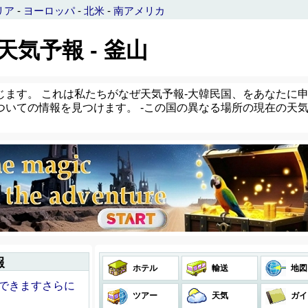
リア
-
ヨーロッパ
-
北米
-
南アメリカ
 天気予報 - 釜山
ます。 これは私たちがなぜ天気予報-大韓民国、をあなたに申
ついての情報を見つけます。 -この国の異なる場所の現在の天
報
ホテル
輸送
地図
ができますさらに
ツアー
天気
ガイ