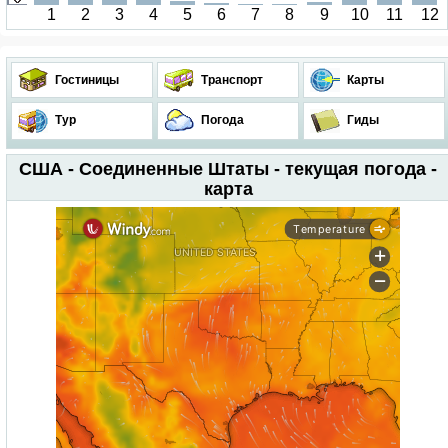
1
2
3
4
5
6
7
8
9
10
11
12
Гостиницы
Транспорт
Карты
Тур
Погода
Гиды
США - Соединенные Штаты - текущая погода -
карта