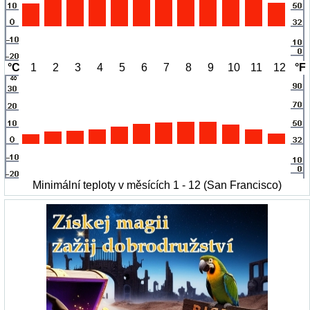
°C
1
2
3
4
5
6
7
8
9
10
11
12
°F
Minimální teploty v měsících 1 - 12 (San Francisco)