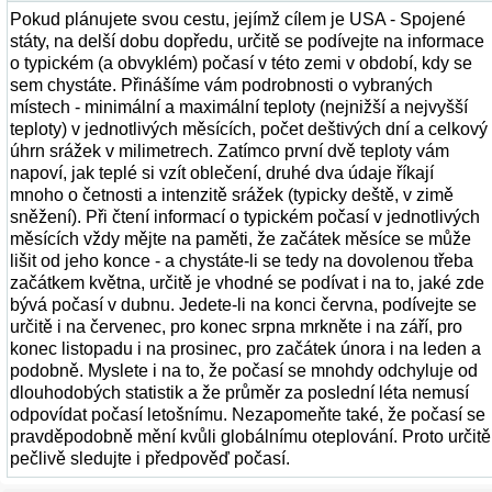
Pokud plánujete svou cestu, jejímž cílem je USA - Spojené
státy, na delší dobu dopředu, určitě se podívejte na informace
o typickém (a obvyklém) počasí v této zemi v období, kdy se
sem chystáte. Přinášíme vám podrobnosti o vybraných
místech - minimální a maximální teploty (nejnižší a nejvyšší
teploty) v jednotlivých měsících, počet deštivých dní a celkový
úhrn srážek v milimetrech. Zatímco první dvě teploty vám
napoví, jak teplé si vzít oblečení, druhé dva údaje říkají
mnoho o četnosti a intenzitě srážek (typicky deště, v zimě
sněžení). Při čtení informací o typickém počasí v jednotlivých
měsících vždy mějte na paměti, že začátek měsíce se může
lišit od jeho konce - a chystáte-li se tedy na dovolenou třeba
začátkem května, určitě je vhodné se podívat i na to, jaké zde
bývá počasí v dubnu. Jedete-li na konci června, podívejte se
určitě i na červenec, pro konec srpna mrkněte i na září, pro
konec listopadu i na prosinec, pro začátek února i na leden a
podobně. Myslete i na to, že počasí se mnohdy odchyluje od
dlouhodobých statistik a že průměr za poslední léta nemusí
odpovídat počasí letošnímu. Nezapomeňte také, že počasí se
pravděpodobně mění kvůli globálnímu oteplování. Proto určitě
pečlivě sledujte i předpověď počasí.