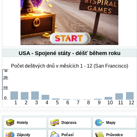
USA - Spojené státy - déšť během roku
Počet deštivých dnů v měsících 1 - 12 (San Francisco)
1
2
3
4
5
6
7
8
9
10
11
12
Hotely
Doprava
Mapy
Zájezdy
Počasí
Průvodce