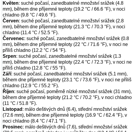
Květen
: suché počasí, zanedbatelné množství srážek (4.8
mm), během dne příjemné teploty (19.2 °C / 66.6 °F), v noci
chladno (9.8 °C / 49.6 °F).
Červen
: suché počasí, zanedbatelné množství srážek (2.8
mm), během dne příjemné teploty (21.3 °C / 70.3 °F), v noci
chladno (11.4 °C / 52.5 °F).
Červenec
: suché počasí, zanedbatelné množství srážek (0.8
mm), během dne příjemné teploty (22 °C / 71.6 °F), v noci ne
příliš chladno (12.2 °C / 54 °F).
Srpen
: suché počasí, zanedbatelné množství srážek (1.3
mm), během dne příjemné teploty (22.4 °C / 72.3 °F), v noci ne
příliš chladno (12.8 °C / 55 °F).
Září
: suché počasí, zanedbatelné množství srážek (5.1 mm),
během dne příjemné teploty (23.1 °C / 73.6 °F), v noci ne příliš
chladno (12.9 °C / 55.2 °F).
Říjen
: suché počasí, poměrně nízké množství srážek (31 mm),
během dne příjemné teploty (21.2 °C / 70.2 °F), v noci chladno
(11 °C / 51.8 °F).
Listopad
: málo deštivých dnů (6.4), střední množství srážek
(72.6 mm), během dne příjemné teploty (16.9 °C / 62.4 °F), v
noci chladno (8.4 °C / 47.1 °F).
Prosinec
: málo deštivých dnů (7.6), střední množství srážek