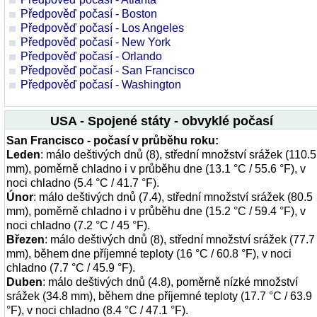
Předpověď počasí - Boston
Předpověď počasí - Los Angeles
Předpověď počasí - New York
Předpověď počasí - Orlando
Předpověď počasí - San Francisco
Předpověď počasí - Washington
USA - Spojené státy - obvyklé počasí
San Francisco - počasí v průběhu roku:
Leden
: málo deštivých dnů (8), střední množství srážek (110.5
mm), poměrně chladno i v průběhu dne (13.1 °C / 55.6 °F), v
noci chladno (5.4 °C / 41.7 °F).
Únor
: málo deštivých dnů (7.4), střední množství srážek (80.5
mm), poměrně chladno i v průběhu dne (15.2 °C / 59.4 °F), v
noci chladno (7.2 °C / 45 °F).
Březen
: málo deštivých dnů (8), střední množství srážek (77.7
mm), během dne příjemné teploty (16 °C / 60.8 °F), v noci
chladno (7.7 °C / 45.9 °F).
Duben
: málo deštivých dnů (4.8), poměrně nízké množství
srážek (34.8 mm), během dne příjemné teploty (17.7 °C / 63.9
°F), v noci chladno (8.4 °C / 47.1 °F).