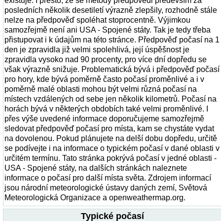
existuje. I přesto, že se metody předpovědi především za
posledních několik desetiletí výrazně zlepšily, rozhodně stále
nelze na předpověď spoléhat stoprocentně. Výjimkou
samozřejmě není ani USA - Spojené státy. Tak je tedy třeba
přistupovat i k údajům na této stránce. Předpověď počasí na 1
den je zpravidla již velmi spolehlivá, její úspěšnost je
zpravidla vysoko nad 90 procenty, pro více dní dopředu se
však výrazně snižuje. Problematická bývá i předpověď počasí
pro hory, kde bývá poměrně často počasí proměnlivé a i v
poměrně malé oblasti mohou být velmi různá počasí na
místech vzdálených od sebe jen několik kilometrů. Počasí na
horách bývá v některých obdobích také velmi proměnlivé. I
přes výše uvedené informace doporučujeme samozřejmě
sledovat předpověď počasí pro místa, kam se chystáte vydat
na dovolenou. Pokud plánujete na delší dobu dopředu, určitě
se podívejte i na informace o typickém počasí v dané oblasti v
určitém termínu. Tato stránka pokrývá počasí v jedné oblasti -
USA - Spojené státy, na dalších stránkách naleznete
informace o počasí pro další místa světa. Zdrojem informací
jsou národní meteorologické ústavy daných zemí, Světová
Meteorologická Organizace a openweathermap.org.
Typické počasí