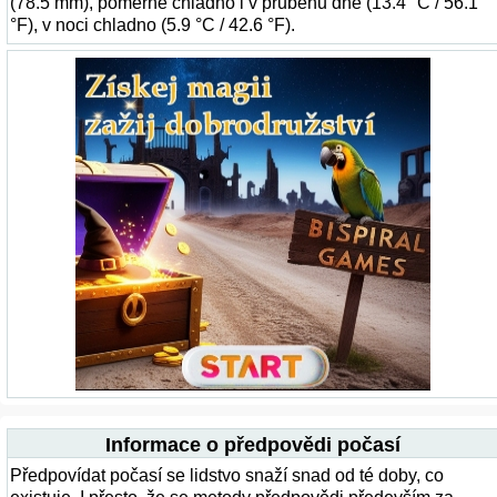
(78.5 mm), poměrně chladno i v průběhu dne (13.4 °C / 56.1
°F), v noci chladno (5.9 °C / 42.6 °F).
Informace o předpovědi počasí
Předpovídat počasí se lidstvo snaží snad od té doby, co