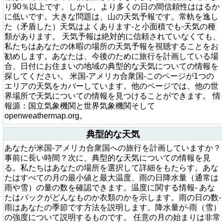
り90％以上です。しかし、より多くの日の間信頼性ははるか
に低いです。大きな問題は、山の天気予報です。常軌を逸し
た（矛盾した）天気はよくあります-と小面積でも-天気の種
類があります。 天気予報は絶対的に信頼されていなくても、
私たちはあなたの休暇の場所の天気予報を視聴することをお
勧めします。あなたは、今後のために旅行を計画している場
合、日付にお住まいの地域の典型的な天気についての情報を
探してください。 米国-アメリカ合衆国-このページが1つの
エリアの天気をカバーしています。他のページでは、他の世
界場所で天気についての情報を見つけることができます。 情
報源：国立気象機関と世界気象機関そして
openweathermap.org。
典型的な天気
あなたが米国-アメリカ合衆国への旅行を計画していますか？
事前に長い時間？次に、典型的な天気についての情報を見
る。私たちはあなたの場所を選択して詳細をもたらす。あな
たはすべての月の最小値と最大温度、雨の日降水量（通常は
雨や雪）の量の数を確認できます。温度に関する情報- あな
たはパックがどんなものか衣類のかを示します。雨の日の数-
雨はあなたの季節です方法を説明します。降水量が-雨（雪）
の強度について説明するものです。 任意の月の始まりは非常