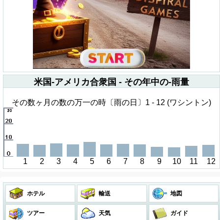
米国-アメリカ合衆国 - その年中の-雨量
その数ヶ月の数の万一の時〔雨の日〕1 - 12 (ワシントン)
1
2
3
4
5
6
7
8
9
10
11
12
ホテル
輸送
地図
ツアー
天気
ガイド