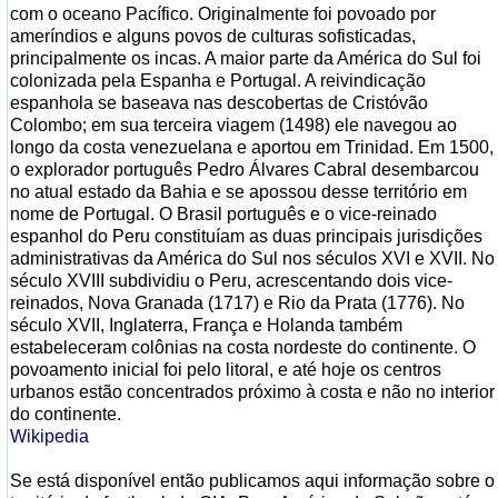
com o oceano Pacífico. Originalmente foi povoado por
ameríndios e alguns povos de culturas sofisticadas,
principalmente os incas. A maior parte da América do Sul foi
colonizada pela Espanha e Portugal. A reivindicação
espanhola se baseava nas descobertas de Cristóvão
Colombo; em sua terceira viagem (1498) ele navegou ao
longo da costa venezuelana e aportou em Trinidad. Em 1500,
o explorador português Pedro Álvares Cabral desembarcou
no atual estado da Bahia e se apossou desse território em
nome de Portugal. O Brasil português e o vice-reinado
espanhol do Peru constituíam as duas principais jurisdições
administrativas da América do Sul nos séculos XVI e XVII. No
século XVIII subdividiu o Peru, acrescentando dois vice-
reinados, Nova Granada (1717) e Rio da Prata (1776). No
século XVII, Inglaterra, França e Holanda também
estabeleceram colônias na costa nordeste do continente. O
povoamento inicial foi pelo litoral, e até hoje os centros
urbanos estão concentrados próximo à costa e não no interior
do continente.
Wikipedia
Se está disponível então publicamos aqui informação sobre o