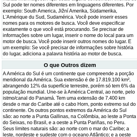
Sul pode ter nomes diferentes em linguagens diferentes. Por
exemplo: South America, Jižní Amerika, Südamerika,
L'Amérique du Sud, Sudamérica. Você pode inserir esses
nomes para os motores de busca. Você deve especificar
exatamente o que você está procurando. Se precisar de
informações sobre um lugar, inserir o nome do local para um
motor de busca. Você pode inserir outros nomes do lugar. E
um exemplo: Se você precisar de informações sobre história
do lugar, adiciona a palavra história ao motor de busca.
O que Outros dizem
A América do Sul é um continente que compreende a porção
meridional da América. Sua extensão é de 17.819.100 km²,
abrangendo 12% da superfície terrestre, porém só tem 6% da
população mundial. Une-se à América Central, ao norte, pelo
istmo/canal do Panamá. Tem uma extensão de 7.400 km
desde o mar do Caribe até o cabo Horn, ponto extremo sul do
continente. Os outros pontos extremos da América do Sul
são: ao norte a Punta Gallinas, na Colômbia, ao leste a Ponta
do Seixas, no Brasil, e a oeste a Punta Pariñas, no Peru.
Seus limites naturais são: ao norte com o mar do Caribe; a
leste, nordeste e sudeste com o oceano Atlântico; e a oeste