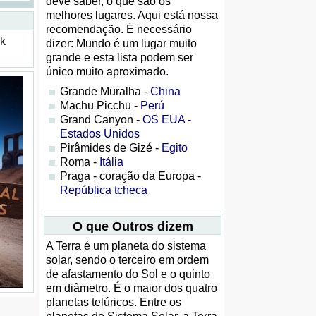
deve saber, o que são os
melhores lugares. Aqui está nossa
recomendação. É necessário
ck
dizer: Mundo é um lugar muito
grande e esta lista podem ser
único muito aproximado.
Grande Muralha -
China
Machu Picchu -
Perú
Grand Canyon -
OS EUA -
Estados Unidos
Pirâmides de Gizé -
Egito
Roma -
Itália
Praga - coração da Europa -
República tcheca
O que Outros dizem
A Terra é um planeta do sistema
solar, sendo o terceiro em ordem
de afastamento do Sol e o quinto
em diâmetro. É o maior dos quatro
planetas telúricos. Entre os