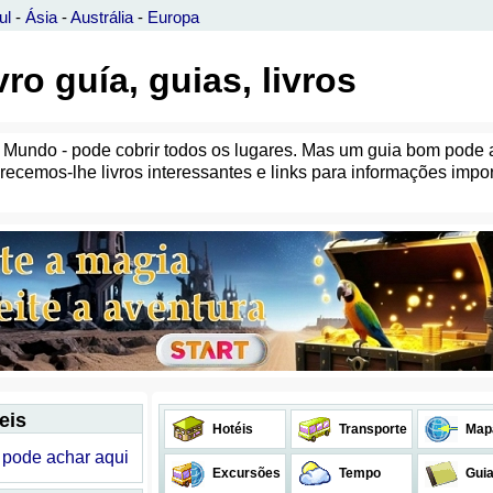
ul
-
Ásia
-
Austrália
-
Europa
ro guía, guias, livros
Mundo - pode cobrir todos os lugares. Mas um guia bom pode aj
recemos-lhe livros interessantes e links para informações impo
eis
Hotéis
Transporte
Map
 pode achar aqui
Excursões
Tempo
Gui