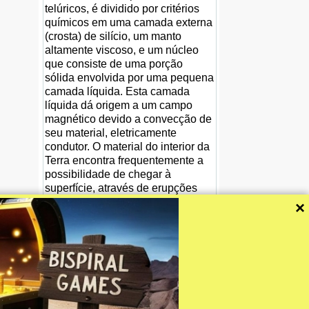
telúricos, é dividido por critérios
químicos em uma camada externa
(crosta) de silício, um manto
altamente viscoso, e um núcleo
que consiste de uma porção
sólida envolvida por uma pequena
camada líquida. Esta camada
líquida dá origem a um campo
magnético devido a convecção de
seu material, eletricamente
condutor. O material do interior da
Terra encontra frequentemente a
possibilidade de chegar à
superfície, através de erupções
vulcânicas e fendas oceânicas.
×
Muito da superfície terrestre é
relativamente novo, tendo menos
de 100 milhões de anos; as partes
mais velhas da crosta terrestre têm
até 4,4 mil milhões de anos.
Wikipedia