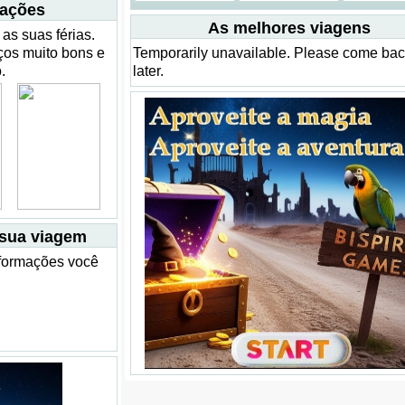
mações
As melhores viagens
as suas férias.
ços muito bons e
Temporarily unavailable. Please come ba
.
later.
 sua viagem
informações você