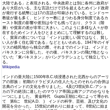
大陸である」と表現される。中央政府とは別に各州に政府が
あり大臣がいる。主な言語だけで15を超えるためインド政府
が発行する紙幣には17の言語が印刷されている。ヒンドゥー
教徒が最も多く、ヒンドゥー教にまつわる身分制度であるカ
ースト制度の影響や差別は今でも残っており、クラス（階
層）や貧富の差が非常に大きい。このように多様な人々が存
在するためインド人をひとまとめにして理解するのは難し
く、貧富の差については「インドは貧しい国ではなく、貧し
い人が多く住む国である」などともいわれる。1947年のイギ
リスの植民地から独立の際、それまでのインドは、インドと
パキスタンに分裂した。その後、パキスタンの飛び地となっ
ていた「東パキスタン」がバングラデシュとして独立してい
る。
Wikipedia
インドの亜大陸に1500年B.C.頃浸透された北西からのアーリ
アの部族； 初期のドラビダ人の住人たちとのそれらの合併は
古典のインドの文化を作りました。 4及び3世紀B.C.-アショ
カの下の絶頂に達した-のマウリア帝国は南アジアのかなりを
一つにしました。 黄金時代 Gupta王朝(に4)によって導かれ
て 第6に 世紀A.D. ) インドの科学、芸術、及び文化の
開花を分かった。 15世紀の終わりに始まって、8世紀に始ま