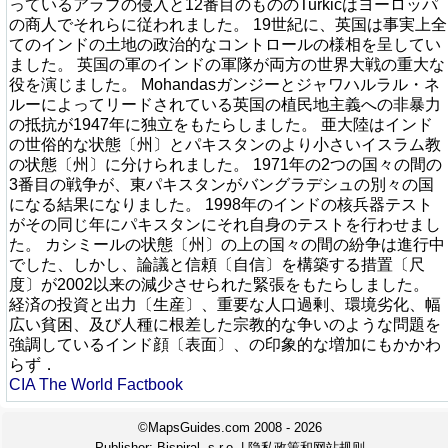
っているアラブの侵入と12番目のもののTurkicはヨーロッパ
の商人でそれらに従われました。 19世紀に、英国は事実上全
てのインドの土地の政治的なコントロールの様相を呈してい
ました。 英国の軍のインドの軍隊が両方の世界大戦の重大な
役を演じました。 Mohandasガンジーとジャワハルラル・ネ
ルーによってリードされている英国の植民地主義への非暴力
の抵抗が1947年に独立をもたらしました。 亜大陸はインド
の世俗的な状態〔州〕とパキスタンのより小さいイスラム教
の状態〔州〕に分けられました。 1971年の2つの国々の間の
3番目の戦争が、東パキスタンがバングラデシュの別々の国
になる結果になりました。 1998年のインドの核兵器テスト
がその同じ年にパキスタンにそれ自身のテストを行わせまし
た。 カシミールの状態〔州〕の上の国々の間の紛争は進行中
でした、しかし、論議と信頼〔自信〕を構築する措置〔尺
度〕が2002以来の減少させられた緊張をもたらしました。
経済の投資と出力〔生産〕、重要な人口過剰、環境劣化、幅
広い貧困、及び人種に根差した宗教的な争いのような問題を
強調しているインド顔〔表面〕、の印象的な増加にもかかわ
らず．
CIA The World Factbook
©MapsGuides.com 2008 - 2026
Publisher:
Bispiral, s.r.o.
|
隐私政策和网站规则