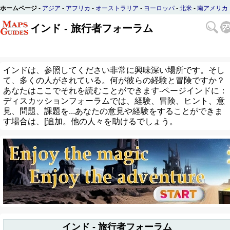
ホームページ
-
アジア
-
アフリカ
-
オーストラリア
-
ヨーロッパ
-
北米
-
南アメリカ
インド - 旅行者フォーラム
インドは、参照してください非常に興味深い場所です。そし
て、多くの人がされている。何が彼らの経験と冒険ですか？
あなたはここでそれを読むことができます-ページインドに：
ディスカッションフォーラムでは、経験、冒険、ヒント、意
見、問題、課題を...あなたの意見や経験をすることができま
す場合は、[追加。他の人々を助けるでしょう。
インド - 旅行者フォーラム