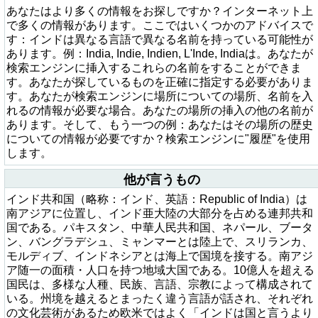
あなたはより多くの情報をお探しですか？インターネット上
で多くの情報があります。ここではいくつかのアドバイスで
す：インドは異なる言語で異なる名前を持っている可能性が
あります。例：India, Indie, Indien, L'Inde, Indiaは。あなたが
検索エンジンに挿入するこれらの名前をすることができま
す。あなたが探しているものを正確に指定する必要がありま
す。あなたが検索エンジンに場所についての場所、名前を入
れるの情報が必要な場合。あなたの場所の挿入の他の名前が
あります。そして、もう一つの例：あなたはその場所の歴史
についての情報が必要ですか？検索エンジンに"履歴"を使用
します。
他が言うもの
インド共和国（略称：インド、英語：Republic of India）は
南アジアに位置し、インド亜大陸の大部分を占める連邦共和
国である。パキスタン、中華人民共和国、ネパール、ブータ
ン、バングラデシュ、ミャンマーとは陸上で、スリランカ、
モルディブ、インドネシアとは海上で国境を接する。南アジ
ア随一の面積・人口を持つ地域大国である。10億人を超える
国民は、多様な人種、民族、言語、宗教によって構成されて
いる。州境を越えるとまったく違う言語が話され、それぞれ
の文化芸術があるため欧米ではよく「インドは国と言うより