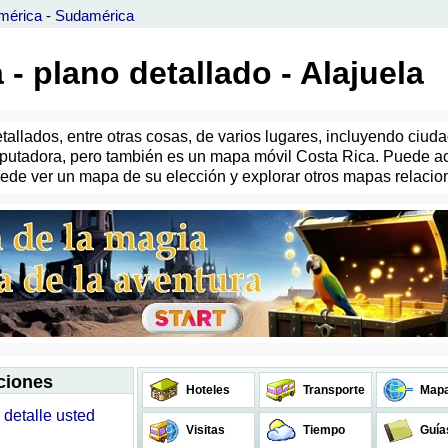
mérica
-
Sudamérica
 - plano detallado - Alajuela
llados, entre otras cosas, de varios lugares, incluyendo ciudad
utadora, pero también es un mapa móvil Costa Rica. Puede acer
 puede ver un mapa de su elección y explorar otros mapas relaci
aciones
Hoteles
Transporte
Map
 detalle usted
Visitas
Tiempo
Guía