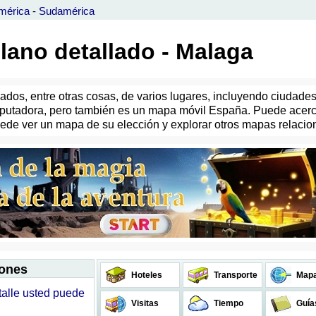
mérica
-
Sudamérica
lano detallado - Malaga
os, entre otras cosas, de varios lugares, incluyendo ciudades 
utadora, pero también es un mapa móvil España. Puede acercar
 puede ver un mapa de su elección y explorar otros mapas relaci
iones
Hoteles
Transporte
Map
talle usted puede
Visitas
Tiempo
Guía