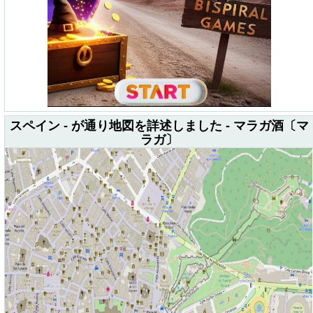
スペイン - が通り地図を詳述しました - マラガ酒〔マ
ラガ〕