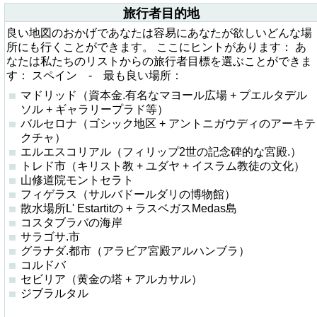
旅行者目的地
良い地図のおかげであなたは容易にあなたが欲しいどんな場
所にも行くことができます。 ここにヒントがあります： あ
なたは私たちのリストからの旅行者目標を選ぶことができま
す： スペイン - 最も良い場所：
マドリッド（資本金.有名なマヨール広場 + プエルタデル
ソル + ギャラリープラド等）
バルセロナ（ゴシック地区 + アントニガウディのアーキテ
クチャ）
エルエスコリアル（フィリップ2世の記念碑的な宮殿.）
トレド市（キリスト教 + ユダヤ + イスラム教徒の文化）
山修道院モントセラト
フィゲラス（サルバドールダリの博物館）
散水場所L' Estartitの + ラスベガスMedas島
コスタブラバの海岸
サラゴサ.市
グラナダ.都市（アラビア宮殿アルハンブラ）
コルドバ
セビリア（黄金の塔 + アルカサル）
ジブラルタル