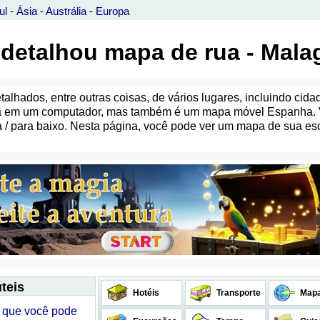
ul
-
Ásia
-
Austrália
-
Europa
 detalhou mapa de rua - Mala
hados, entre outras coisas, de vários lugares, incluindo cidad
pa em um computador, mas também é um mapa móvel Espanha. V
ima / para baixo. Nesta página, você pode ver um mapa de sua 
teis
Hotéis
Transporte
Map
 que você pode