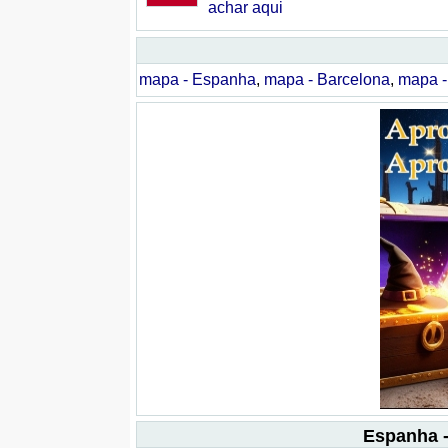
achar aqui
mapa - Espanha
,
mapa - Barcelona
,
mapa -
Espanha -