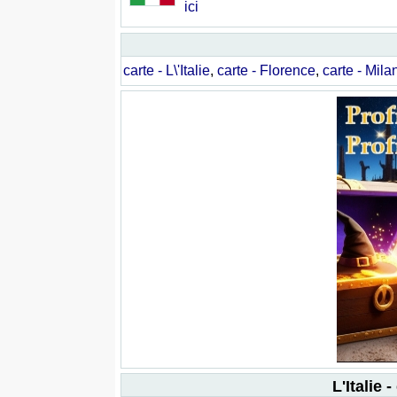
ici
carte - L\'Italie
,
carte - Florence
,
carte - Mila
L'Italie