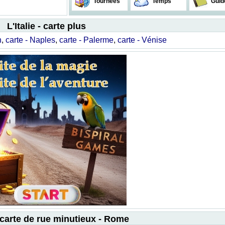
Tournées
Temps
Guid
L'Italie - carte plus
n
,
carte - Naples
,
carte - Palerme
,
carte - Vénise
 - carte de rue minutieux - Rome