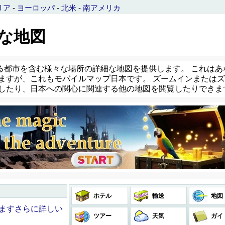
リア
-
ヨーロッパ
-
北米
-
南アメリカ
細な地図
る都市を含む様々な場所の詳細な地図を提供します。 これはあ
ますが、これもモバイルマップ日本です。 ズームインまたはズー
示したり、日本への関心に関連する他の地図を閲覧したりできま
ホテル
輸送
地図
きますさらに詳しい
ツアー
天気
ガイ