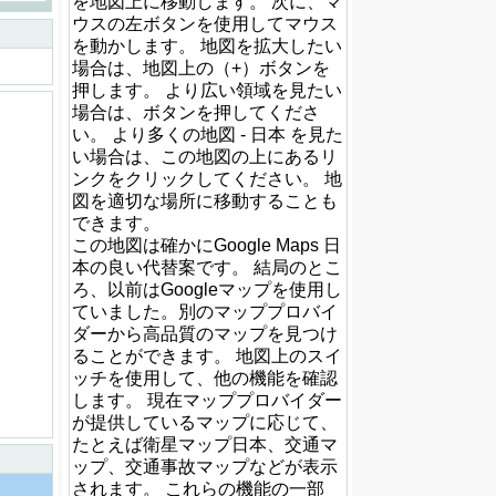
を地図上に移動します。 次に、マ
ウスの左ボタンを使用してマウス
を動かします。 地図を拡大したい
場合は、地図上の（+）ボタンを
押します。 より広い領域を見たい
場合は、ボタンを押してくださ
い。 より多くの地図 - 日本 を見た
い場合は、この地図の上にあるリ
ンクをクリックしてください。 地
図を適切な場所に移動することも
できます。
この地図は確かにGoogle Maps 日
本の良い代替案です。 結局のとこ
ろ、以前はGoogleマップを使用し
ていました。別のマッププロバイ
ダーから高品質のマップを見つけ
ることができます。 地図上のスイ
ッチを使用して、他の機能を確認
します。 現在マッププロバイダー
が提供しているマップに応じて、
たとえば衛星マップ日本、交通マ
ップ、交通事故マップなどが表示
されます。 これらの機能の一部