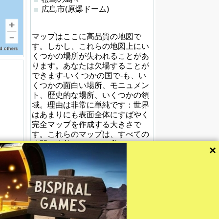
広島市(原爆ドーム)
マップはここに高品質の地図で
す。しかし、これらの地図上にい
くつかの場所が失われることがあ
ります。あなたは欠場することが
できます-いくつかの国で-も、い
くつかの面白い場所、モニュメン
ト、歴史的な場所、いくつかの領
域。理由は非常に単純です：世界
はあまりにも表面全体にすばやく
完全マップを作成する大きさで
す。これらのマップは、すべての
時間を改善している。私たちはあ
×
なたをお勧めします：あなたは、
後で返すの探していたの見つけて
いないのであれば。ありがとうご
ざいます。