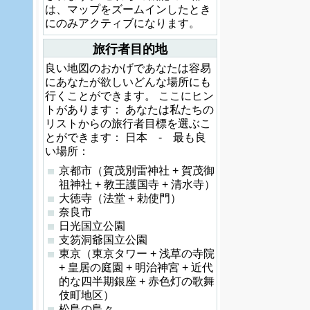
は、マップをズームインしたとき
にのみアクティブになります。
旅行者目的地
良い地図のおかげであなたは容易
にあなたが欲しいどんな場所にも
行くことができます。 ここにヒン
トがあります： あなたは私たちの
リストからの旅行者目標を選ぶこ
とができます： 日本 - 最も良
い場所：
京都市（賀茂別雷神社 + 賀茂御
祖神社 + 教王護国寺 + 清水寺）
大徳寺（法堂 + 勅使門）
奈良市
日光国立公園
支笏洞爺国立公園
東京（東京タワー + 浅草の寺院
+ 皇居の庭園 + 明治神宮 + 近代
的な四半期銀座 + 赤色灯の歌舞
伎町地区）
松島の島々