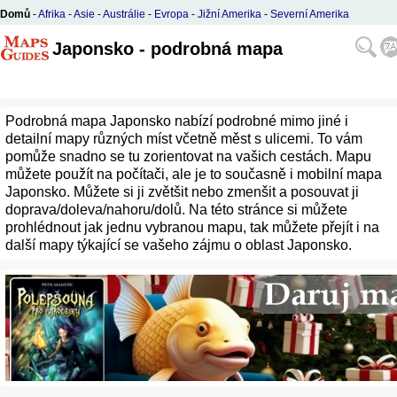
Domů
-
Afrika
-
Asie
-
Austrálie
-
Evropa
-
Jižní Amerika
-
Severní Amerika
Japonsko - podrobná mapa
Podrobná mapa Japonsko nabízí podrobné mimo jiné i
detailní mapy různých míst včetně měst s ulicemi. To vám
pomůže snadno se tu zorientovat na vašich cestách. Mapu
můžete použít na počítači, ale je to současně i mobilní mapa
Japonsko. Můžete si ji zvětšit nebo zmenšit a posouvat ji
doprava/doleva/nahoru/dolů. Na této stránce si můžete
prohlédnout jak jednu vybranou mapu, tak můžete přejít i na
další mapy týkající se vašeho zájmu o oblast Japonsko.