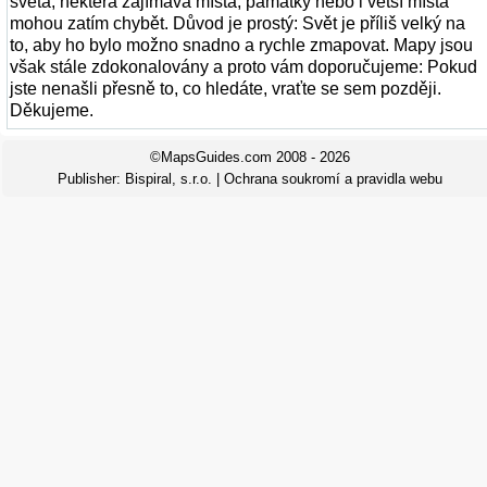
světa, některá zajímavá místa, památky nebo i větší místa
mohou zatím chybět. Důvod je prostý: Svět je příliš velký na
to, aby ho bylo možno snadno a rychle zmapovat. Mapy jsou
však stále zdokonalovány a proto vám doporučujeme: Pokud
jste nenašli přesně to, co hledáte, vraťte se sem později.
Děkujeme.
©MapsGuides.com 2008 - 2026
Publisher:
Bispiral, s.r.o.
|
Ochrana soukromí a pravidla webu