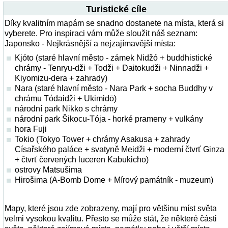
Turistické cíle
Díky kvalitním mapám se snadno dostanete na místa, která si
vyberete. Pro inspiraci vám může sloužit náš seznam:
Japonsko - Nejkrásnější a nejzajímavější místa:
Kjóto (staré hlavní město - zámek Nidžó + buddhistické
chrámy - Tenryu-dži + Todži + Daitokudži + Ninnadži +
Kiyomizu-dera + zahrady)
Nara (staré hlavní město - Nara Park + socha Buddhy v
chrámu Tódaidži + Ukimidō)
národní park Nikko s chrámy
národní park Šikocu-Tója - horké prameny + vulkány
hora Fuji
Tokio (Tokyo Tower + chrámy Asakusa + zahrady
Císařského paláce + svatyně Meidži + moderní čtvrť Ginza
+ čtvrť červených luceren Kabukichō)
ostrovy Matsušima
Hirošima (A-Bomb Dome + Mírový památník - muzeum)
Mapy, které jsou zde zobrazeny, mají pro většinu míst světa
velmi vysokou kvalitu. Přesto se může stát, že některé části