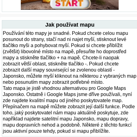
Jak používat mapu
Používání této mapy je snadné. Pokud chcete celou mapu
posunout do strany, stačí nad ni najet myší, stisknout levé
tlačítko myši a pohybovat myší. Pokud si chcete přiblížit
(zvětšit) libovolné místo na mapě, přesuňte ho doprostřed
mapy a stiskněte tlačítko + na mapě. Chcete-li naopak
zobrazit větší oblast, stiskněte tlačítko -. Pokud chcete
zobrazit další mapy související se zvolenou oblastí -
Japonsko, můžete myší kliknout na některou z vybraných map
nebo posunutím mapy zobrazit potřebné místo.
Tato mapa je jistě vhodnou alternativou pro Google Maps
Japonsko. Ostatně i Google Maps jsme dříve používali, nyní
zde najdete kvalitní mapu od jiného poskytovatele map.
Přepínačem na mapě můžete zobrazit její další funkce. Podle
toho, jaký poskytovatel nám mapu aktuálně poskytuje, zde
například najdete satelitní mapu Japonsko, mapu dopravy,
mapu dopravních nehod a podobně. Některé z těchto funkcí
jsou aktivní pouze tehdy, pokud si mapu přiblížíte.