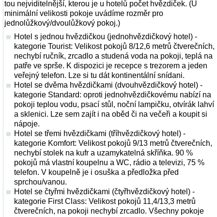
tou nejviditelnější, kterou je u hotelů počet hvězdiček. (U
minimální velikosti pokoje uvádíme rozměr pro
jednolůžkový/dvoulůžkový pokoj.)
Hotel s jednou hvězdičkou (jednohvězdičkový hotel) -
kategorie Tourist: Velikost pokojů 8/12,6 metrů čtverečních,
nechybí ručník, zrcadlo a studená voda na pokoji, teplá na
patře ve sprše. K dispozici je recepce s trezorem a jeden
veřejný telefon. Lze si tu dát kontinentální snídani.
Hotel se dvěma hvězdičkami (dvouhvězdičkový hotel) -
kategorie Standard: oproti jednohvězdičkovému nabízí na
pokoji teplou vodu, psací stůl, noční lampičku, otvírák lahví
a sklenici. Lze sem zajít i na oběd či na večeři a koupit si
nápoje.
Hotel se třemi hvězdičkami (tříhvězdičkový hotel) -
kategorie Komfort: Velikost pokojů 9/13 metrů čtverečních,
nechybí stolek na kufr a uzamykatelná skříňka. 90 %
pokojů má vlastní koupelnu a WC, rádio a televizi, 75 %
telefon. V koupelně je i osuška a předložka před
sprchou/vanou.
Hotel se čtyřmi hvězdičkami (čtyřhvězdičkový hotel) -
kategorie First Class: Velikost pokojů 11,4/13,3 metrů
čtverečních, na pokoji nechybí zrcadlo. Všechny pokoje