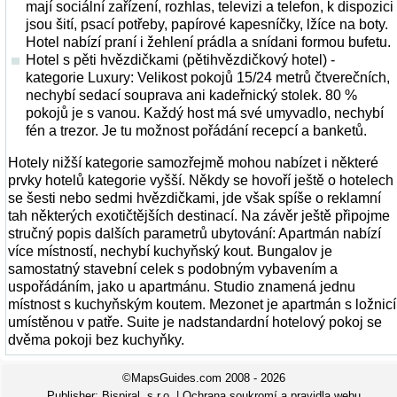
mají sociální zařízení, rozhlas, televizi a telefon, k dispozici
jsou šití, psací potřeby, papírové kapesníčky, lžíce na boty.
Hotel nabízí praní i žehlení prádla a snídani formou bufetu.
Hotel s pěti hvězdičkami (pětihvězdičkový hotel) -
kategorie Luxury: Velikost pokojů 15/24 metrů čtverečních,
nechybí sedací souprava ani kadeřnický stolek. 80 %
pokojů je s vanou. Každý host má své umyvadlo, nechybí
fén a trezor. Je tu možnost pořádání recepcí a banketů.
Hotely nižší kategorie samozřejmě mohou nabízet i některé
prvky hotelů kategorie vyšší. Někdy se hovoří ještě o hotelech
se šesti nebo sedmi hvězdičkami, jde však spíše o reklamní
tah některých exotičtějších destinací. Na závěr ještě připojme
stručný popis dalších parametrů ubytování: Apartmán nabízí
více místností, nechybí kuchyňský kout. Bungalov je
samostatný stavební celek s podobným vybavením a
uspořádáním, jako u apartmánu. Studio znamená jednu
místnost s kuchyňským koutem. Mezonet je apartmán s ložnicí
umístěnou v patře. Suite je nadstandardní hotelový pokoj se
dvěma pokoji bez kuchyňky.
©MapsGuides.com 2008 - 2026
Publisher:
Bispiral, s.r.o.
|
Ochrana soukromí a pravidla webu