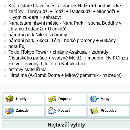
Kjóto (staré hlavní město - zámek Nidžó + buddhistické
chrámy - Tenryu-dži + Todži + Daitokudži + Ninnadži +
Kiyomizu-dera + zahrady)
Nara (staré hlavní město - Nara Park + socha Buddhy v
chrámu Tódaidži + Ukimidō)
národní park Nikko s chrámy
národní park Šikocu-Tója - horké prameny + vulkány
hora Fuji
Tokio (Tokyo Tower + chrámy Asakusa + zahrady
Císařského paláce + svatyně Meidži + moderní čtvrť Ginza
+ čtvrť červených luceren Kabukichō)
ostrovy Matsušima
Hirošima (A-Bomb Dome + Mírový památník - muzeum)
Hotely
Doprava
Mapy
Zájezdy
Počasí
Průvodce
Nejhezčí výlety