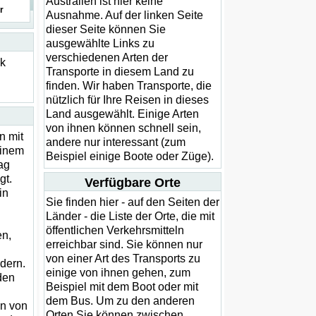
Australien ist hier keine
r
Ausnahme. Auf der linken Seite
dieser Seite können Sie
ausgewählte Links zu
verschiedenen Arten der
ck
Transporte in diesem Land zu
finden. Wir haben Transporte, die
nützlich für Ihre Reisen in dieses
Land ausgewählt. Einige Arten
von ihnen können schnell sein,
n mit
andere nur interessant (zum
einem
Beispiel einige Boote oder Züge).
ag
gt.
Verfügbare Orte
in
Sie finden hier - auf den Seiten der
Länder - die Liste der Orte, die mit
öffentlichen Verkehrsmitteln
en,
erreichbar sind. Sie können nur
von einer Art des Transports zu
dern.
einige von ihnen gehen, zum
den
Beispiel mit dem Boot oder mit
dem Bus. Um zu den anderen
en von
Orten Sie können zwischen