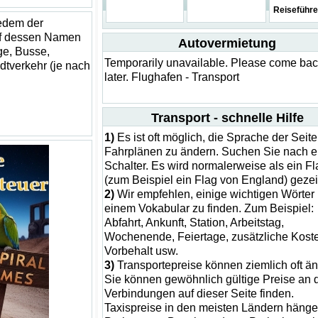
Reiseführe
jedem der
auf dessen Namen
Autovermietung
ge, Busse,
Temporarily unavailable. Please come ba
dtverkehr (je nach
later. Flughafen - Transport
Transport - schnelle Hilfe
1)
Es ist oft möglich, die Sprache der Seite
Fahrplänen zu ändern. Suchen Sie nach 
Schalter. Es wird normalerweise als ein Fl
(zum Beispiel ein Flag von England) gezei
2)
Wir empfehlen, einige wichtigen Wörter 
einem Vokabular zu finden. Zum Beispiel:
Abfahrt, Ankunft, Station, Arbeitstag,
Wochenende, Feiertage, zusätzliche Kost
Vorbehalt usw.
3)
Transportepreise können ziemlich oft än
Sie können gewöhnlich gültige Preise an 
Verbindungen auf dieser Seite finden.
Taxispreise in den meisten Ländern häng