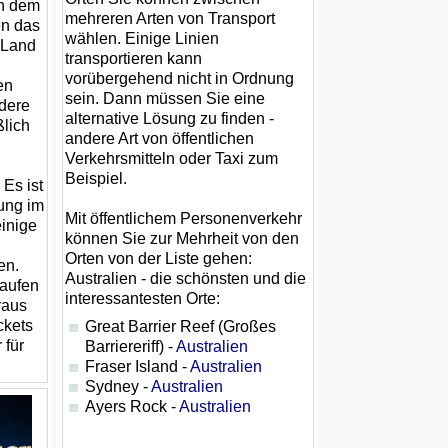
in dem
mehreren Arten von Transport
en das
wählen. Einige Linien
 Land
transportieren kann
vorübergehend nicht in Ordnung
en
sein. Dann müssen Sie eine
ndere
alternative Lösung zu finden -
ßlich
andere Art von öffentlichen
Verkehrsmitteln oder Taxi zum
Beispiel.
Es ist
ung im
Mit öffentlichem Personenverkehr
einige
können Sie zur Mehrheit von den
Orten von der Liste gehen:
en.
Australien - die schönsten und die
kaufen
interessantesten Orte:
raus
ckets
Great Barrier Reef (Großes
 für
Barriereriff) -
Australien
Fraser Island -
Australien
Sydney -
Australien
Ayers Rock -
Australien