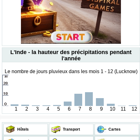
L'Inde - la hauteur des précipitations pendant
l'année
Le nombre de jours pluvieux dans les mois 1 - 12 (Lucknow)
1
2
3
4
5
6
7
8
9
10
11
12
Hôtels
Transport
Cartes