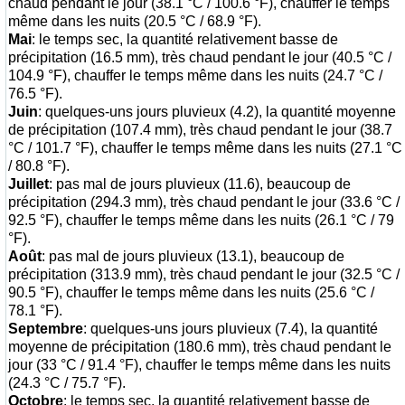
chaud pendant le jour (38.1 °C / 100.6 °F), chauffer le temps
même dans les nuits (20.5 °C / 68.9 °F).
Mai
: le temps sec, la quantité relativement basse de
précipitation (16.5 mm), très chaud pendant le jour (40.5 °C /
104.9 °F), chauffer le temps même dans les nuits (24.7 °C /
76.5 °F).
Juin
: quelques-uns jours pluvieux (4.2), la quantité moyenne
de précipitation (107.4 mm), très chaud pendant le jour (38.7
°C / 101.7 °F), chauffer le temps même dans les nuits (27.1 °C
/ 80.8 °F).
Juillet
: pas mal de jours pluvieux (11.6), beaucoup de
précipitation (294.3 mm), très chaud pendant le jour (33.6 °C /
92.5 °F), chauffer le temps même dans les nuits (26.1 °C / 79
°F).
Août
: pas mal de jours pluvieux (13.1), beaucoup de
précipitation (313.9 mm), très chaud pendant le jour (32.5 °C /
90.5 °F), chauffer le temps même dans les nuits (25.6 °C /
78.1 °F).
Septembre
: quelques-uns jours pluvieux (7.4), la quantité
moyenne de précipitation (180.6 mm), très chaud pendant le
jour (33 °C / 91.4 °F), chauffer le temps même dans les nuits
(24.3 °C / 75.7 °F).
Octobre
: le temps sec, la quantité relativement basse de