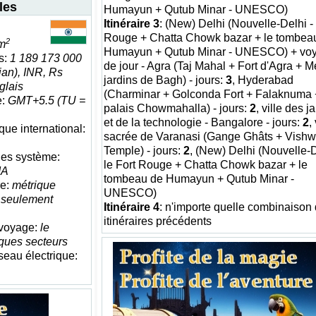
les
Humayun + Qutub Minar - UNESCO)
Itinéraire 3
: (New) Delhi (Nouvelle-Delhi - 
Rouge + Chatta Chowk bazar + le tombea
2
m
Humayun + Qutub Minar - UNESCO) + vo
s:
1 189 173 000
de jour - Agra (Taj Mahal + Fort d'Agra + 
ian), INR, Rs
jardins de Bagh) - jours:
3
, Hyderabad
nglais
(Charminar + Golconda Fort + Falaknuma 
e:
GMT+5.5 (TU =
palais Chowmahalla) - jours:
2
, ville des j
et de la technologie - Bangalore - jours:
2
,
ue international:
sacrée de Varanasi (Gange Ghâts + Vish
Temple) - jours:
2
, (New) Delhi (Nouvelle-D
les système:
le Fort Rouge + Chatta Chowk bazar + le
MA
tombeau de Humayun + Qutub Minar -
re:
métrique
UNESCO)
:
seulement
Itinéraire 4
: n'importe quelle combinaison
itinéraires précédents
 voyage:
le
ques secteurs
seau électrique: