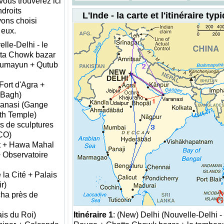
vous trouverez ici
droits
L'Inde - la carte et l'itinéraire typ
vons choisi
 eux.
lle-Delhi - le
tta Chowk bazar
Humayun + Qutub
Fort d'Agra +
 Bagh)
aranasi (Gange
th Temple)
s de sculptures
CO)
rt + Hawa Mahal
+ Observatoire
 la Cité + Palais
r)
ha près de
is du Roi)
Itinéraire 1
: (New) Delhi (Nouvelle-Delhi - 