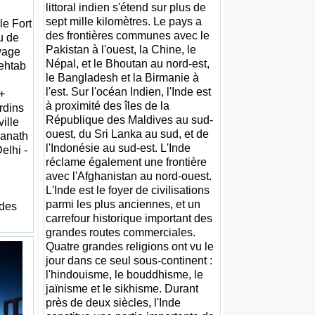
littoral indien s'étend sur plus de
sept mille kilomètres. Le pays a
le Fort
des frontières communes avec le
u de
Pakistan à l'ouest, la Chine, le
yage
Népal, et le Bhoutan au nord-est,
Mehtab
le Bangladesh et la Birmanie à
l'est. Sur l'océan Indien, l'Inde est
+
à proximité des îles de la
ardins
République des Maldives au sud-
 ville
ouest, du Sri Lanka au sud, et de
wanath
l'Indonésie au sud-est. L'Inde
elhi -
réclame également une frontière
avec l'Afghanistan au nord-ouest.
L'Inde est le foyer de civilisations
parmi les plus anciennes, et un
 des
carrefour historique important des
grandes routes commerciales.
Quatre grandes religions ont vu le
jour dans ce seul sous-continent :
l'hindouisme, le bouddhisme, le
jaïnisme et le sikhisme. Durant
près de deux siècles, l'Inde