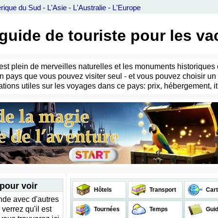
rique du Sud
-
L'Asie
-
L'Australie
-
L'Europe
e guide de touriste pour les v
 Il est plein de merveilles naturelles et les monuments historiq
un pays que vous pouvez visiter seul - et vous pouvez choisir 
ions utiles sur les voyages dans ce pays: prix, hébergement, iti
 pour voir
Hôtels
Transport
Cart
nde avec d'autres
errez qu'il est
Tournées
Temps
Gui