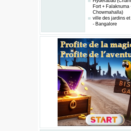
Hyderabad (Charm
Fort + Falaknuma 
Chowmahalla)
ville des jardins e
- Bangalore