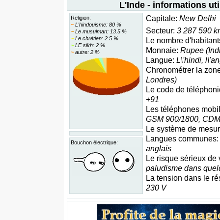
L'Inde - informations uti
Capitale:
New Delhi
Religion:
~
L'hindouisme: 80 %
Secteur:
3 287 590 k
~
Le musulman: 13.5 %
~
Le chrétien: 2.5 %
Le nombre d'habitant
~
LE sikh: 2 %
Monnaie:
Rupee (Ind
~
autre: 2 %
Langue:
L\'hindi, l\'a
Chronométrer la zon
Londres)
Le code de téléphoniq
+91
Les téléphones mobi
GSM 900/1800, CD
Le système de mesu
Langues communes
Bouchon électrique:
anglais
Le risque sérieux de
paludisme dans quel
La tension dans le ré
230 V