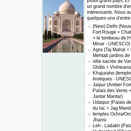
plutôt grand pays. Et 
un grand nombre d'en
intéressants. Nous a
quelques-uns d'entre
(New) Delhi (Nouve
Fort Rouge + Cha
+ le tombeau de 
Minar - UNESCO)
Agra (Taj Mahal + 
Mehtab jardins de
ville sacrée de V
Ghâts + Vishwana
Khajuraho (temple
érotiques - UNES
Jaipur (Amber Fo
Palais des Vents 
Jantar Mantar)
Udaipur (Palais de
du lac + Jag Mandi
temples Ochra/Orc
Jhansi
Leh - Ladakh (Pala