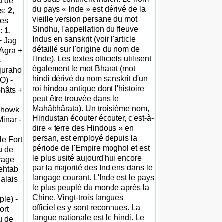
u de
du pays « Inde » est dérivé de la
rs:
2
,
vieille version persane du mot
des
Sindhu, l'appellation du fleuve
s:
1
,
Indus en sanskrit (voir l'article
+ Jag
détaillé sur l'origine du nom de
'Agra +
l'Inde). Les textes officiels utilisent
s
également le mot Bharat (mot
juraho
hindi dérivé du nom sanskrit d'un
O) -
roi hindou antique dont l'histoire
Ghâts +
peut être trouvée dans le
i
Mahâbhârata). Un troisième nom,
 Chowk
Hindustan écouter écouter, c'est-à-
inar -
dire « terre des Hindous » en
persan, est employé depuis la
le Fort
période de l'Empire moghol et est
u de
le plus usité aujourd'hui encore
yage
par la majorité des Indiens dans le
Mehtab
langage courant. L'Inde est le pays
Palais
le plus peuplé du monde après la
Chine. Vingt-trois langues
le) -
officielles y sont reconnues. La
ort
langue nationale est le hindi. Le
u de