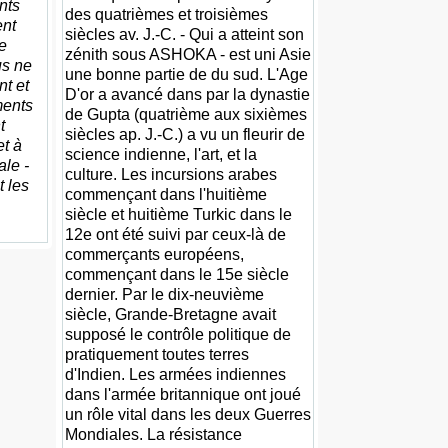
nts
des quatrièmes et troisièmes
ent
siècles av. J.-C. - Qui a atteint son
e
zénith sous ASHOKA - est uni Asie
us ne
une bonne partie de du sud. L'Age
t et
D'or a avancé dans par la dynastie
ments
de Gupta (quatrième aux sixièmes
t
siècles ap. J.-C.) a vu un fleurir de
et à
science indienne, l'art, et la
ale -
culture. Les incursions arabes
t les
commençant dans l'huitième
siècle et huitième Turkic dans le
12e ont été suivi par ceux-là de
commerçants européens,
commençant dans le 15e siècle
dernier. Par le dix-neuvième
siècle, Grande-Bretagne avait
supposé le contrôle politique de
pratiquement toutes terres
d'Indien. Les armées indiennes
dans l'armée britannique ont joué
un rôle vital dans les deux Guerres
Mondiales. La résistance