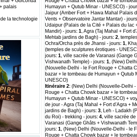
inar + Golconda
Rouge + Chatta Chowk bazar + le tombea
+ palais
Humayun + Qutub Minar - UNESCO) - jou
Jaipur (Amber Fort + Hawa Mahal Palais 
t de la technologie
Vents + Observatoire Jantar Mantar) - jour
Udaipur (Palais de la Cité + Palais du lac 
Mandir) - jours:
1
, Agra (Taj Mahal + Fort d
Mehtab jardins de Bagh) - jours:
2
, temple
Ochra/Orcha près de Jhansi - jours:
1
, Kha
(temples de sculptures érotiques - UNESC
jours:
1
, ville sacrée de Varanasi (Gange 
Vishwanath Temple) - jours:
1
, (New) Delh
(Nouvelle-Delhi - le Fort Rouge + Chatta
bazar + le tombeau de Humayun + Qutub M
UNESCO)
Itinéraire 2
: (New) Delhi (Nouvelle-Delhi - 
Rouge + Chatta Chowk bazar + le tombea
Humayun + Qutub Minar - UNESCO) + vo
de jour - Agra (Taj Mahal + Fort d'Agra + 
jardins de Bagh) - jours:
3
, Leh - Ladakh (
du Roi) - trekking - jours:
4
, ville sacrée de
Varanasi (Gange Ghâts + Vishwanath Temp
jours:
1
, (New) Delhi (Nouvelle-Delhi - le F
Rouge + Chatta Chowk bazar + le tombea