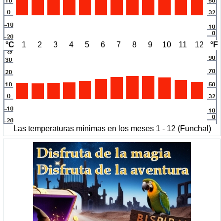
°C
1
2
3
4
5
6
7
8
9
10
11
12
°F
Las temperaturas mínimas en los meses 1 - 12 (Funchal)