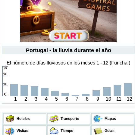
Portugal - la lluvia durante el año
El número de días lluviosos en los meses 1 - 12 (Funchal)
1
2
3
4
5
6
7
8
9
10
11
12
Hoteles
Transporte
Mapas
Visitas
Tiempo
Guías