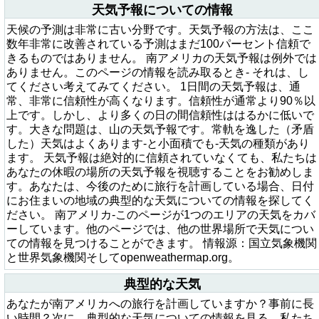
天気予報についての情報
天候の予測は非常に古い分野です。天気予報の方法は、ここ
数年非常に改善されている予測はまだ100パーセント信頼で
きるものではありません。 南アメリカの天気予報は例外では
ありません。このページの情報を読み取るとき- それは、し
てください考えてみてください。 1日間の天気予報は、通
常、非常に信頼性が高くなります。信頼性が通常より90％以
上です。しかし、より多くの日の間信頼性ははるかに低いで
す。大きな問題は、山の天気予報です。常軌を逸した（矛盾
した）天気はよくあります-と小面積でも-天気の種類があり
ます。 天気予報は絶対的に信頼されていなくても、私たちは
あなたの休暇の場所の天気予報を視聴することをお勧めしま
す。あなたは、今後のために旅行を計画している場合、日付
にお住まいの地域の典型的な天気についての情報を探してく
ださい。 南アメリカ-このページが1つのエリアの天気をカバ
ーしています。他のページでは、他の世界場所で天気につい
ての情報を見つけることができます。 情報源：国立気象機関
と世界気象機関そしてopenweathermap.org。
典型的な天気
あなたが南アメリカへの旅行を計画していますか？事前に長
い時間？次に、典型的な天気についての情報を見る。私たち