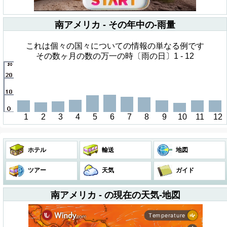
南アメリカ - その年中の-雨量
これは個々の国々についての情報の単なる例です
その数ヶ月の数の万一の時〔雨の日〕1 - 12
1
2
3
4
5
6
7
8
9
10
11
12
ホテル
輸送
地図
ツアー
天気
ガイド
南アメリカ - の現在の天気-地図