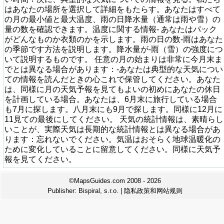
はあなたの場所を選択して詳細をもたらす。あなたはすべて
の月の最小値と最大温度、雨の日降水量（通常は雨や雪）の
量の数を確認できます。温度に関する情報- あなたはパック
がどんなものか衣類のかを示します。雨の日の数-雨はあなた
の季節です方法を説明します。降水量が-雨（雪）の強度につ
いて説明するものです。 任意の月の始まりは非常に今月末ま
でとは異なる場合があります：-あなたは典型的な天気につい
ての情報を読んだときの心これで保管してください。あなた
は、同様に月の天気予報を見てもよいの初めにあなたの休日
を計画している場合。あなたは、6月末に旅行している場合
も7月に探します。八月末にも9月で探します。同様に12月に
11見ての最後にしてください。 天気の統計情報は、素晴らし
いことが、実際天気は長期的な統計情報とは異なる場合があ
ります：忘れないでください。気温はおそらく地球温暖化の
ために変化していることに留意してください。同様に天気予
報を見てください。
©MapsGuides.com 2008 - 2026
Publisher:
Bispiral, s.r.o.
|
隐私政策和网站规则