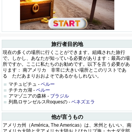
旅行者目的地
現在の多くの場所に行くことができます。組織された旅行
で。しかし、あなたが知っている必要があります：最高の場
所ですか。ここに私たちのお勧めです。以下を言う必要があ
ります： 南アメリカ 非常に大きい場所とこのリストであ
る ただあまりおおよそであるかもしれない。
マチュピチュ -
ペルー
チチカカ湖 -
ペルー
アマゾニアの森林 -
ブラジル
列島ロサンゼルスRoquesの -
ベネズエラ
他が言うもの
アメリカ州（América, The Americas）は、米州ともいい、南
アメリカ大陸と北アメリカ大陸およびカリブ海・カナダ北部