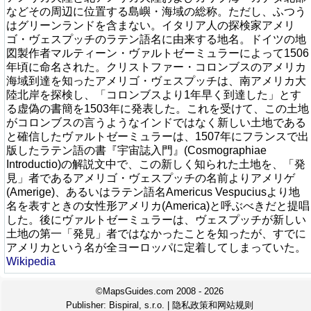
などその周辺に位置する島嶼・海域の総称。ただし、ふつう
はグリーンランドを含まない。イタリア人の探検家アメリ
ゴ・ヴェスプッチのラテン語名に由来する地名。ドイツの地
図製作者マルティーン・ヴァルトゼーミュラーによって1506
年頃に命名された。クリストファー・コロンブスのアメリカ
海域到達を知ったアメリゴ・ヴェスプッチは、南アメリカ大
陸北岸を探検し、「コロンブスより1年早く到達した」とす
る虚偽の書簡を1503年に発表した。これを受けて、この土地
がコロンブスの言うようなインドではなく新しい土地である
と確信したヴァルトゼーミュラーは、1507年にフランスで出
版したラテン語の書『宇宙誌入門』(Cosmographiae
Introductio)の解説文中で、この新しく知られた土地を、「発
見」者であるアメリゴ・ヴェスプッチの名前よりアメリゲ
(Amerige)、あるいはラテン語名Americus Vespuciusより地
名を表すときの女性形アメリカ(America)と呼ぶべきだと提唱
した。後にヴァルトゼーミュラーは、ヴェスプッチが新しい
土地の第一「発見」者ではなかったことを知ったが、すでに
アメリカという名が全ヨーロッパに定着してしまっていた。
Wikipedia
©MapsGuides.com 2008 - 2026
Publisher:
Bispiral, s.r.o.
|
隐私政策和网站规则