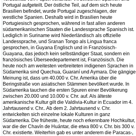
Portugal aufgeteilt. Der östliche Teil, auf dem sich heute
Brasilien befindet, wurde Portugal zugeschlagen, der
westliche Spanien. Deshalb wird in Brasilien heute
Portugiesisch gesprochen, während in fast allen anderen
südamerikanischen Staaten die Landessprache Spanisch ist.
Lediglich in Suriname wird Niederländisch als offizielle
Landessprache, und Sranan Tongo als Lingua franca
gesprochen, in Guyana Englisch und in Französisch-
Guayana, das jedoch kein selbständiger Staat, sondern ein
französisches Überseedepartement ist, Französisch. Die
heute noch am weitesten verbreiteten indigenen Sprachen in
Südamerika sind Quechua, Guaraní und Aymara. Die gängige
Meinung ist, dass um 40.000 v. Chr. Amerika über die
Beringstraße von asiatischen Stämmen bevölkert wurde. In
Südamerika tauchen die ersten Spuren einer Bevölkerung
zwischen 20.000 und 10.000 v. Chr. auf. Als älteste
amerikanische Kultur gilt die Valdivia-Kultur in Ecuador im 4.
Jahrtausend v. Chr.. Ab dem 2. Jahrtausend v. Chr.
entwickelten sich einzelne lokale Kulturen in ganz
Südamerika. Die früheste, heute noch erkennbare Hochkultur,
war die der Chavín de Huántar, die etwa 800 v. Chr. bis 300 v.
Chr. existierte. Weiterhin gab es unter anderem die Paracas-,