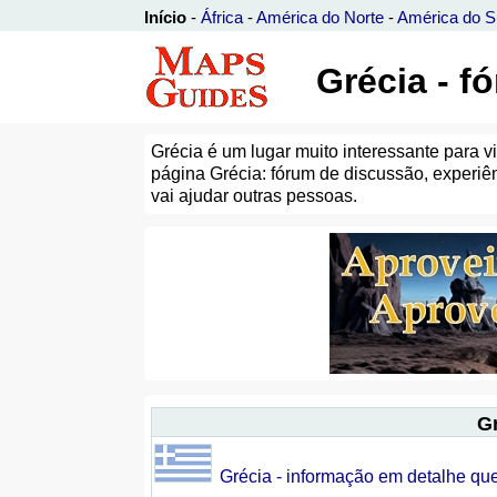
Início
-
África
-
América do Norte
-
América do S
Grécia - f
Grécia é um lugar muito interessante para v
página Grécia: fórum de discussão, experiên
vai ajudar outras pessoas.
Gr
Grécia - informação em detalhe qu