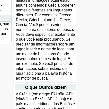
muitas informações. Aqui estão
ma.
alguns conselhos: Grécia pode ter
.
nomes diferentes em linguagens
diferentes. Por exemplo: Greece,
Řecko, Griechenland, La Grèce,
a, sua
Grecia. Você pode inserir esses
 suas
nomes para os motores de busca.
 por
Você deve especificar exatamente
o que você está procurando. Se
precisar de informações sobre um
lugar, inserir o nome do local para
um motor de busca. Você pode
inserir outros nomes do lugar. E
um exemplo: Se você precisar de
informações sobre história do
lugar, adiciona a palavra história
ao motor de busca.
O que Outros dizem
A Grécia (em grego: Ελλάδα, AFI:
[elaða], ou Ελλάς, AFI: [elas]) é o
país mais meridional dos Balcãs e
confina a norte com a República