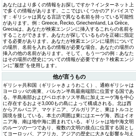
あなたはより多くの情報をお探しですか？インターネット上
で多くの情報があります。ここではいくつかのアドバイスで
す：ギリシャは異なる言語で異なる名前を持っている可能性
があります。例：Greece, Řecko, Griechenland, La Grèce,
Greciaは。あなたが検索エンジンに挿入するこれらの名前を
することができます。あなたが探しているものを正確に指定
する必要があります。あなたが検索エンジンに場所について
の場所、名前を入れるの情報が必要な場合。あなたの場所の
挿入の他の名前があります。そして、もう一つの例：あなた
はその場所の歴史についての情報が必要ですか？検索エンジ
ンに"履歴"を使用します。
他が言うもの
ギリシャ共和国（ギリシャきょうわこく）、通称ギリシャは
ヨーロッパの南東、バルカン半島最南端部に位置する国であ
る。半島南部およびペロポネソス半島に加えエーゲ海を中心
に存在するおよそ3,000もの島によって構成される。北は西
からアルバニア、マケドニア、ブルガリアと、東はトルコと
国境を接している。本土の周囲は東にはエーゲ海、西はイオ
ニア海、南は地中海に囲まれている。ギリシャは地中海文明
のルーツの一つであり、複数の文明の接点に位置する国とし
てヨーロッパ、アフリカ、アジアの歴史に大きな影響を与え