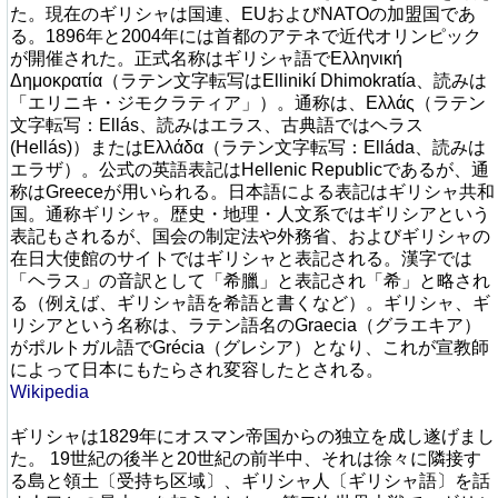
た。現在のギリシャは国連、EUおよびNATOの加盟国であ
る。1896年と2004年には首都のアテネで近代オリンピック
が開催された。正式名称はギリシャ語でΕλληνική
Δημοκρατία（ラテン文字転写はEllinikí Dhimokratía、読みは
「エリニキ・ジモクラティア」）。通称は、Ελλάς（ラテン
文字転写：Ellás、読みはエラス、古典語ではヘラス
(Hellás)）またはΕλλάδα（ラテン文字転写：Elláda、読みは
エラザ）。公式の英語表記はHellenic Republicであるが、通
称はGreeceが用いられる。日本語による表記はギリシャ共和
国。通称ギリシャ。歴史・地理・人文系ではギリシアという
表記もされるが、国会の制定法や外務省、およびギリシャの
在日大使館のサイトではギリシャと表記される。漢字では
「ヘラス」の音訳として「希臘」と表記され「希」と略され
る（例えば、ギリシャ語を希語と書くなど）。ギリシャ、ギ
リシアという名称は、ラテン語名のGraecia（グラエキア）
がポルトガル語でGrécia（グレシア）となり、これが宣教師
によって日本にもたらされ変容したとされる。
Wikipedia
ギリシャは1829年にオスマン帝国からの独立を成し遂げまし
た。 19世紀の後半と20世紀の前半中、それは徐々に隣接す
る島と領土〔受持ち区域〕、ギリシャ人〔ギリシャ語〕を話